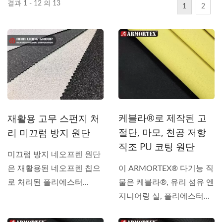
결과 1 - 12 의 13
1
2
케블라®로 제작된 고
재활용 고무 스펀지 처
절단, 마모, 천공 저항
리 미끄럼 방지 원단
직조 PU 코팅 원단
미끄럼 방지 네오프렌 원단
은 재활용된 네오프렌 칩으
이 ARMORTEX® 다기능 직
로 처리된 폴리에스터...
물은 케블라®, 유리 섬유 엔
지니어링 실, 폴리에스터...