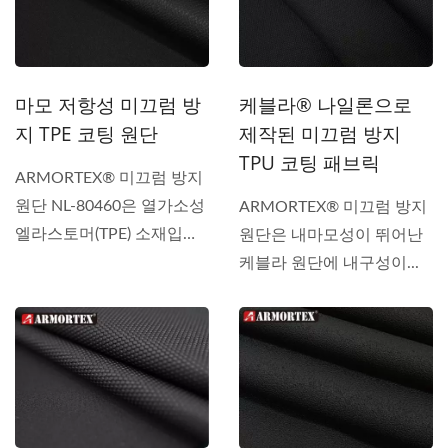
마모 저항성 미끄럼 방
케블라® 나일론으로
지 TPE 코팅 원단
제작된 미끄럼 방지
TPU 코팅 패브릭
ARMORTEX® 미끄럼 방지
원단 NL-80460은 열가소성
ARMORTEX® 미끄럼 방지
엘라스토머(TPE) 소재입니
원단은 내마모성이 뛰어난
다....
케블라 원단에 내구성이...