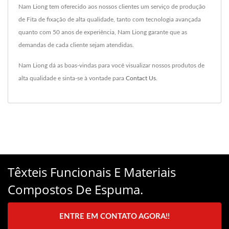
Nam Liong tem oferecido aos nossos clientes um serviço de produção
de Fita de fixação de alta qualidade, tanto com tecnologia avançada
quanto com 50 anos de experiência, Nam Liong garante que as
demandas de cada cliente sejam atendidas.
Nam Liong dá as boas-vindas para você visualizar nossos produtos de
alta qualidade e sinta-se à vontade para
Contact Us
.
Têxteis Funcionais E Materiais
Compostos De Espuma.
ENTRE EM CONTATO AGORA!!