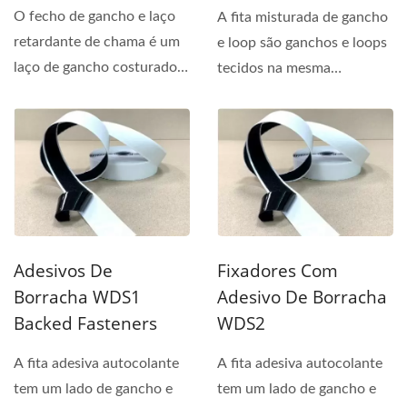
O fecho de gancho e laço
A fita misturada de gancho
retardante de chama é um
e loop são ganchos e loops
laço de gancho costurado
tecidos na mesma
tratado com aditivo...
superfície, com este...
Adesivos De
Fixadores Com
Borracha WDS1
Adesivo De Borracha
Backed Fasteners
WDS2
A fita adesiva autocolante
A fita adesiva autocolante
tem um lado de gancho e
tem um lado de gancho e