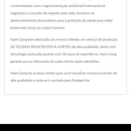
conformidade com a regulamentação ambiental internacional.
Seguindo o conceito de respeito pela vida, focamos no
desenvolvimento de produtos para a proteção da saúde para evitar
potenciais riscos ao corpo humano.
Nam Liong tem oferecido aos nossos clientes um serviço de produção
de TECIDOS RESISTENTES A CORTES de alta qualidade, tanto com
tecnologia avançada quanto com 50 anos de experiência, Nam Liong
garante que as demandas de cada cliente sejam atendidas.
Nam Liong dá as boas-vindas para você visualizar nossos produtos de
alta qualidade e sinta-se à vontade para
Contact Us
.