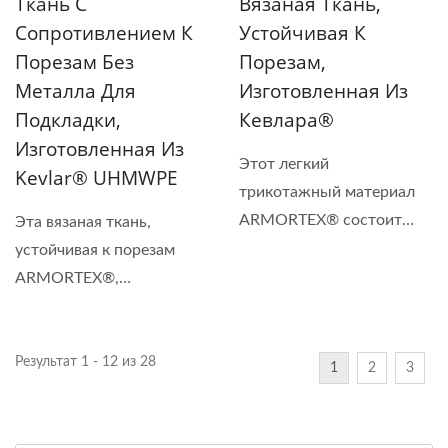
Ткань С
Вязаная Ткань,
Сопротивлением К
Устойчивая К
Порезам Без
Порезам,
Металла Для
Изготовленная Из
Подкладки,
Кевлара®
Изготовленная Из
Этот легкий
Kevlar® UHMWPE
трикотажный материал
ARMORTEX® состоит
Эта вязаная ткань,
из...
устойчивая к порезам
ARMORTEX®,
изготовлена...
Результат 1 - 12 из 28
1
2
3