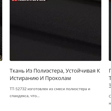
Ткань Из Полиэстера, Устойчивая К
Истиранию И Проколам
TT-52732 изготовлен из смеси полиэстера и
спандекса, что...
С
н