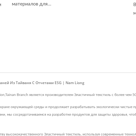
материалов для...
и
В
м
аней Из Тайваня С Отчетами ESG | Nam Liong
ration,Tainan Branch является производителем Эластичный текстиль с более чем
 охране окружающей среды и продолжает разрабатывать экологически чистые 
ни, мы сосредотачиваемся на разработке продуктов для защиты здоровья, что
тву высококачественного Эластичный текстиль, используя современные технол