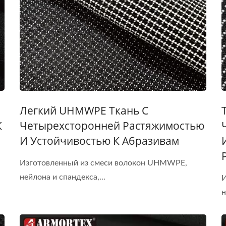
Легкий UHMWPE Ткань С
К
Четырехсторонней Растяжимостью
И Устойчивостью К Абразивам
Изготовленный из смеси волокон UHMWPE,
нейлона и спандекса,...
И
н