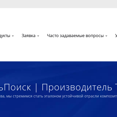
дукты
Заявка
Часто задаваемые вопросы
ьПоиск | Производитель 
ами ESG | Nam Liong
ства, мы стремимся стать эталоном устойчивой отрасли композ