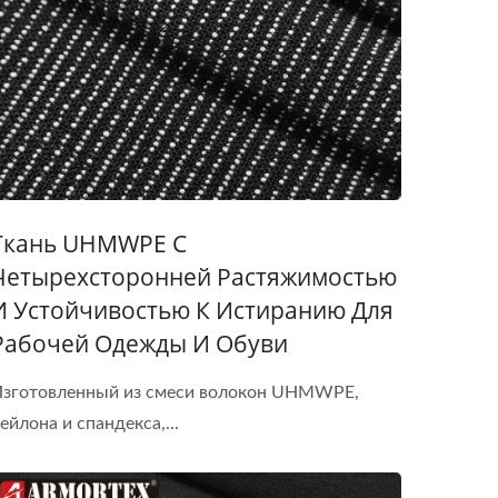
Ткань UHMWPE С
Четырехсторонней Растяжимостью
И Устойчивостью К Истиранию Для
Рабочей Одежды И Обуви
зготовленный из смеси волокон UHMWPE,
ейлона и спандекса,...