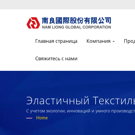
Главная страница
Компания
Про
Свяжитесь с нами
Эластичный Текстил
Из Тайваня С Отчет
С учетом экологии, инноваций и умного производ
с нашими сотрудниками и обществом.
Home