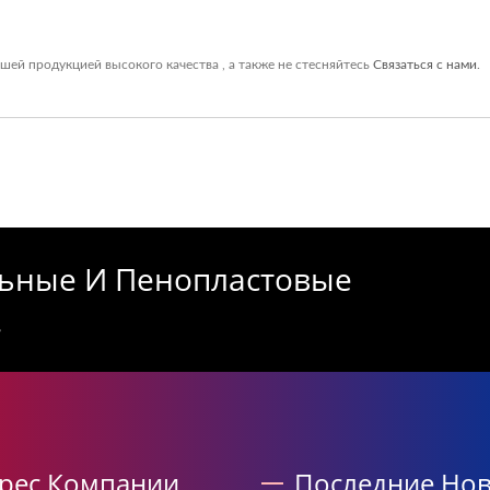
ашей продукцией высокого качества , а также не стесняйтесь
Связаться с нами
.
ьные И Пенопластовые
.
рес Компании
Последние Нов