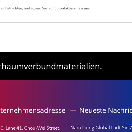
zu betrachten, und zögern Sie nicht,
Kontaktieren Sie uns
.
Schaumverbundmaterialien.
ternehmensadresse
Neueste Nachri
Nam Liong Global Lädt Sie 
0, Lane 41, Chou-Wei Street,