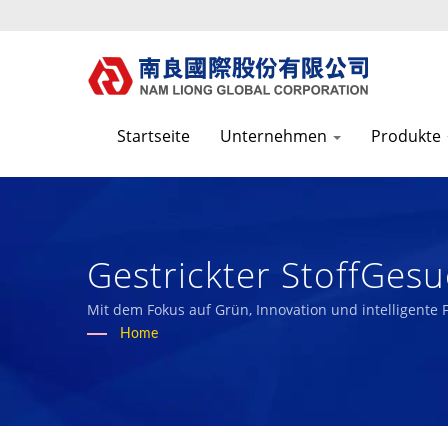
Startseite
Unternehmen
Produkte
Gestrickter StoffGesu
ESG-Berichten | Nam
Mit dem Fokus auf Grün, Innovation und intelligente
unseren Mitarbeitern und der Gesellschaft zu teilen.
Home