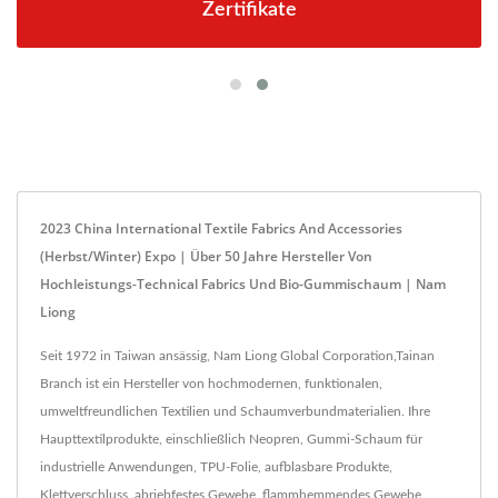
Zertifikate
2023 China International Textile Fabrics And Accessories
(Herbst/Winter) Expo | Über 50 Jahre Hersteller Von
Hochleistungs-Technical Fabrics Und Bio-Gummischaum | Nam
Liong
Seit 1972 in Taiwan ansässig, Nam Liong Global Corporation,Tainan
Branch ist ein Hersteller von hochmodernen, funktionalen,
umweltfreundlichen Textilien und Schaumverbundmaterialien. Ihre
Haupttextilprodukte, einschließlich Neopren, Gummi-Schaum für
industrielle Anwendungen, TPU-Folie, aufblasbare Produkte,
Klettverschluss, abriebfestes Gewebe, flammhemmendes Gewebe,