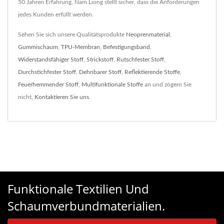
50 Jahren Erfahrung, Nam Liong stellt sicher, dass die Anforderungen
jedes Kunden erfüllt werden.
Sehen Sie sich unsere Qualitätsprodukte
Neoprenmaterial
,
Gummischaum
,
TPU-Membran
,
Befestigungsband
,
Widerstandsfähiger Stoff
,
Strickstoff
,
Rutschfester Stoff
,
Durchstichfester Stoff
,
Dehnbarer Stoff
,
Reflektierende Stoffe
,
Feuerhemmender Stoff
,
Multifunktionale Stoffe
an und zögern Sie
nicht,
Kontaktieren Sie uns
.
Funktionale Textilien Und
Schaumverbundmaterialien.