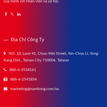
của mình với nhân viên và xã hội.
Địa Chỉ Công Ty
NO. 10, Lane 41, Chou-Wei Street, Yen-Chou Li, Yong-
Kang Dist., Tainan City 710004, Taiwan
886-6-2534161
886-6-2541854
marketing@namliong.com.tw