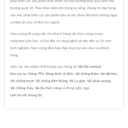
phát triển các sản phẩm thân thiện với môi trường theo quy định môi
trường quốc tế. Theo khái niệm tôn trọng sự sống, chúng tôi tập trung
vào việc phát triển các sản phẩm bảo vệ sức khỏe để tránh những nguy
cơ tiềm ẩn cho cơ thể con người.
Nam Liong đã cung cấp cho khách hàng vải chức năng và bọt
neoprene sinh học, cả hai đều có công nghệ vải tiên tiến và 50 năm
kinh nghiệm, Nam Liong đảm bảo đáp ứng mọi yêu cầu của khách
hàng.
Xem các sản phẩm chất lượng của chúng tôi
Vật liệu wetsuit
,
Bọt cao su
,
Màng TPU
,
Băng dính cố định
,
Vải chống thấm
,
Vải dệt kim
,
Vải chống trượt
,
Vải chống đâm thủng
,
Vải co giãn
,
Vải phản quang
,
Vải chống cháy
,
Vải đa chức năng
và đừng ngần ngại
Liên hệ với chúng tôi
.