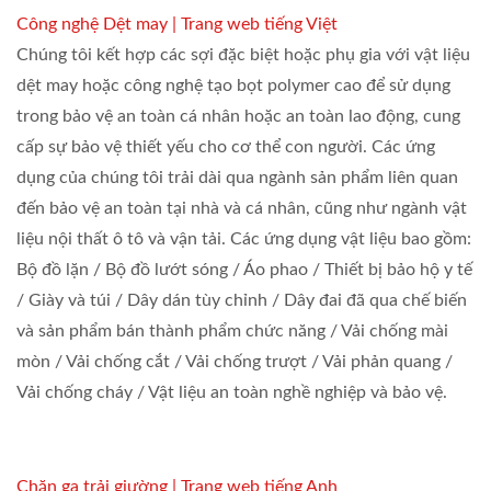
Công nghệ Dệt may | Trang web tiếng Việt
Chúng tôi kết hợp các sợi đặc biệt hoặc phụ gia với vật liệu
dệt may hoặc công nghệ tạo bọt polymer cao để sử dụng
trong bảo vệ an toàn cá nhân hoặc an toàn lao động, cung
cấp sự bảo vệ thiết yếu cho cơ thể con người. Các ứng
dụng của chúng tôi trải dài qua ngành sản phẩm liên quan
đến bảo vệ an toàn tại nhà và cá nhân, cũng như ngành vật
liệu nội thất ô tô và vận tải. Các ứng dụng vật liệu bao gồm:
Bộ đồ lặn / Bộ đồ lướt sóng / Áo phao / Thiết bị bảo hộ y tế
/ Giày và túi / Dây dán tùy chỉnh / Dây đai đã qua chế biến
và sản phẩm bán thành phẩm chức năng / Vải chống mài
mòn / Vải chống cắt / Vải chống trượt / Vải phản quang /
Vải chống cháy / Vật liệu an toàn nghề nghiệp và bảo vệ.
Chăn ga trải giường | Trang web tiếng Anh