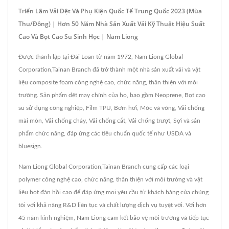
Triển Lãm Vải Dệt Và Phụ Kiện Quốc Tế Trung Quốc 2023 (Mùa
Thu/Đông) | Hơn 50 Năm Nhà Sản Xuất Vải Kỹ Thuật Hiệu Suất
Cao Và Bọt Cao Su Sinh Học | Nam Liong
Được thành lập tại Đài Loan từ năm 1972, Nam Liong Global
Corporation,Tainan Branch đã trở thành một nhà sản xuất vải và vật
liệu composite foam công nghệ cao, chức năng, thân thiện với môi
trường. Sản phẩm dệt may chính của họ, bao gồm Neoprene, Bọt cao
su sử dụng công nghiệp, Film TPU, Bơm hơi, Móc và vòng, Vải chống
mài mòn, Vải chống cháy, Vải chống cắt, Vải chống trượt, Sợi và sản
phẩm chức năng, đáp ứng các tiêu chuẩn quốc tế như USDA và
bluesign.
Nam Liong Global Corporation,Tainan Branch cung cấp các loại
polymer công nghệ cao, chức năng, thân thiện với môi trường và vật
liệu bọt đàn hồi cao để đáp ứng mọi yêu cầu từ khách hàng của chúng
tôi với khả năng R&D liên tục và chất lượng dịch vụ tuyệt vời. Với hơn
45 năm kinh nghiệm, Nam Liong cam kết bảo vệ môi trường và tiếp tục