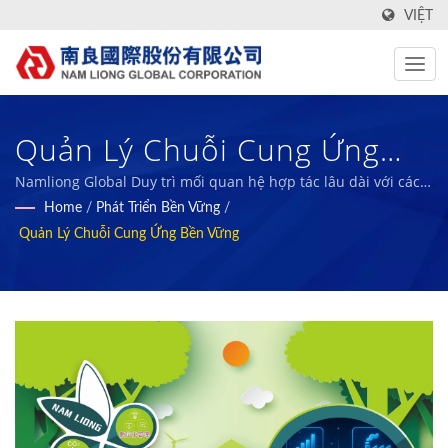
VIỆT
Quản Lý Chuỗi Cung Ứng
Bền Vững / Nhà Sản Xuất Vải
Namliong Global Duy trì mối quan hệ hợp tác lâu dài với các
nhà cung cấp
Home
/
Phát Triển Bền Vững
/
Dệt Và Vật Liệu Composite
Quản Lý Chuỗi Cung Ứng Bền Vững
Foam Công Nghệ Cao, Chức
Năng, Xanh Từ Năm 1972 |
Nam Liong