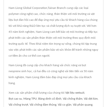
Nam Liong Global Corporation,Tainan Branch cung cấp các loại
polymer công nghệ cao, chức năng, thân thiện với môi trường và vật
liệu bọt đàn hồi cao để đáp ứng mọi yêu cầu từ khách hàng của chúng
tôi với khả năng R&D liên tục và chất lượng dịch vụ tuyệt vời. Với hơn
45 năm kinh nghiệm, Nam Liong cam kết bảo vệ môi trường và tiếp tục
phát triển các sản phẩm thân thiện với môi trường theo quy định môi
trường quốc tế. Theo khái niệm tôn trọng sự sống, chúng tôi tập trung
vào việc phát triển các sản phẩm bảo vệ sức khỏe để tránh những nguy
cơ tiềm ẩn cho cơ thể con người.
Nam Liong đã cung cấp cho khách hàng vải chức năng và bọt
neoprene sinh học, cả hai đều có công nghệ vải tiên tiến và 50 năm
kinh nghiệm, Nam Liong đảm bảo đáp ứng mọi yêu cầu của khách
hàng.
Xem các sản phẩm chất lượng của chúng tôi
Vật liệu wetsuit
,
Bọt cao su
,
Màng TPU
,
Băng dính cố định
,
Vải chống thấm
,
Vải dệt kim
,
Vải chống trượt
,
Vải chống đâm thủng
,
Vải co giãn
,
Vải phản quang
,