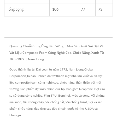
Tổng cộng
106
77
73
Quản Lý Chuỗi Cung Ứng Bền Vững | Nhà Sản Xuất Vải Dệt Và
Vật Liệu Composite Foam Công Nghệ Cao, Chức Năng, Xanh Từ
Năm 1972 | Nam Liong
Được thành lập tại Đài Loan từ năm 1972, Nam Liong Global
Corporation,Tainan Branch đã trở thành một nhà sản xuất vải và vật
liệu composite foam công nghệ cao, chức năng, thân thiện với môi
trường. Sản phẩm dệt may chính của họ, bao gồm Neoprene, Bọt cao
su sử dụng công nghiệp, Film TPU, Bơm hơi, Móc và vòng, Vải chống
mài mòn, Vải chống cháy, Vải chống cắt, Vải chống trượt, Sợi và sản
phẩm chức năng, đáp ứng các tiêu chuẩn quốc tế như USDA và
bluesign.