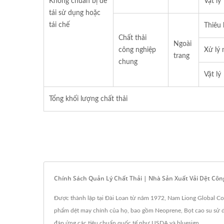
Không chuẩn bị để
Vật lý
tái sử dụng hoặc
tái chế
Thiêu
Chất thải
Ngoài
công nghiệp
Xử lý 
trang
chung
Vật lý
Tổng khối lượng chất thải
Chính Sách Quản Lý Chất Thải | Nhà Sản Xuất Vải Dệt Cô
Được thành lập tại Đài Loan từ năm 1972, Nam Liong Global Corp
phẩm dệt may chính của họ, bao gồm Neoprene, Bọt cao su sử dụ
đáp ứng các tiêu chuẩn quốc tế như USDA và bluesign.