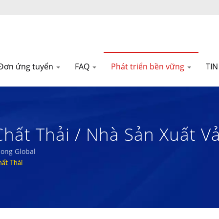
Đơn ứng tuyển
FAQ
Phát triển bền vững
TI
hất Thải / Nhà Sản Xuất V
Vật Liệu Composite Foam 
iong Global
ất Thải