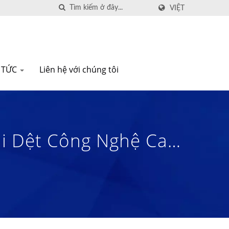
VIỆT
N TỨC
Liên hệ với chúng tôi
ải Dệt Công Nghệ Cao,
Từ Năm 1972 | Nam