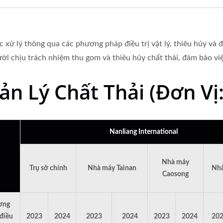
 xử lý thông qua các phương pháp điều trị vật lý, thiêu hủy và đ
i chịu trách nhiệm thu gom và thiêu hủy chất thải, đảm bảo việ
n Lý Chất Thải (Đơn Vị
Nanliang International
Nhà máy
Trụ sở chính
Nhà máy Tainan
Nhà
Caosong
ơng
điều
2023
2024
2023
2024
2023
2024
20