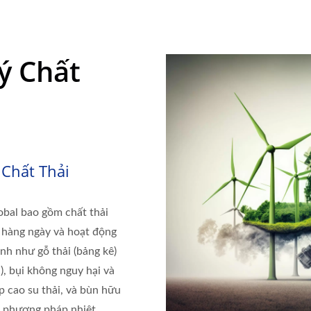
ý Chất
Chất Thải
obal bao gồm chất thải
n hàng ngày và hoạt động
anh như gỗ thải (bảng kê)
), bụi không nguy hại và
 cao su thải, và bùn hữu
a phương pháp nhiệt