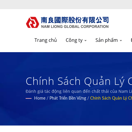
Trang chủ
Công ty
Sản phẩm
Chính Sách Quản Lý C
Chức Năng, Xanh Và 
Đánh giá tác động liên quan đến chất thải của Nam L
Home
/
Phát Triển Bền Vững
/
Chính Sách Quản Lý Ch
Liong