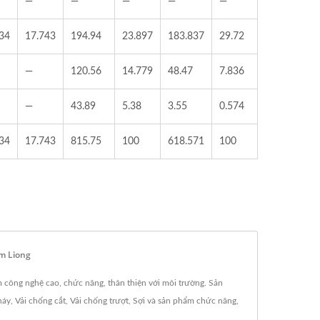
—
—
—
—
—
34
17.743
194.94
23.897
183.837
29.72
—
120.56
14.779
48.47
7.836
—
43.89
5.38
3.55
0.574
34
17.743
815.75
100
618.571
100
m Liong
m công nghệ cao, chức năng, thân thiện với môi trường. Sản
y, Vải chống cắt, Vải chống trượt, Sợi và sản phẩm chức năng,