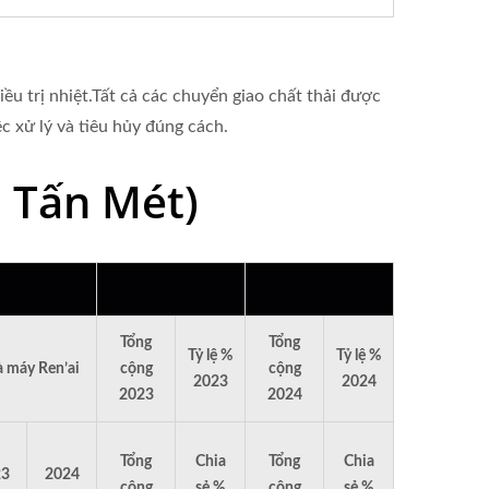
iều trị nhiệt.Tất cả các chuyển giao chất thải được
c xử lý và tiêu hủy đúng cách.
: Tấn Mét)
Tổng
Tổng
Tỷ lệ %
Tỷ lệ %
 máy Ren’ai
cộng
cộng
2023
2024
2023
2024
Tổng
Chia
Tổng
Chia
23
2024
cộng
sẻ %
cộng
sẻ %