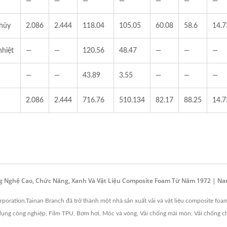
—
—
—
—
—
—
—
 hủy
2.086
2.444
118.04
105.05
60.08
58.6
14.7
nhiệt
—
—
120.56
48.47
—
—
—
—
—
43.89
3.55
—
—
—
2.086
2.444
716.76
510.134
82.17
88.25
14.7
ng Nghệ Cao, Chức Năng, Xanh Và Vật Liệu Composite Foam Từ Năm 1972 | Na
oration,Tainan Branch đã trở thành một nhà sản xuất vải và vật liệu composite foa
ng công nghiệp, Film TPU, Bơm hơi, Móc và vòng, Vải chống mài mòn, Vải chống chá