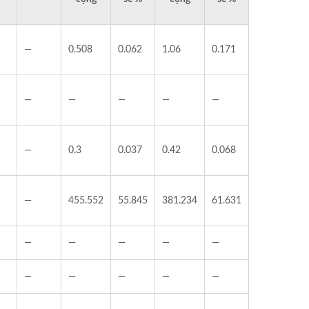
—
0.508
0.062
1.06
0.171
—
—
—
—
—
—
0.3
0.037
0.42
0.068
—
455.552
55.845
381.234
61.631
—
—
—
—
—
—
—
—
—
—