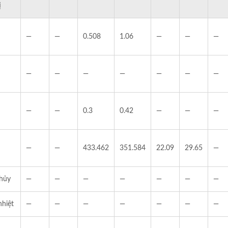
ị
—
—
0.508
1.06
—
—
—
—
—
—
—
—
—
—
—
—
0.3
0.42
—
—
—
—
—
433.462
351.584
22.09
29.65
—
 hủy
—
—
—
—
—
—
—
nhiệt
—
—
—
—
—
—
—