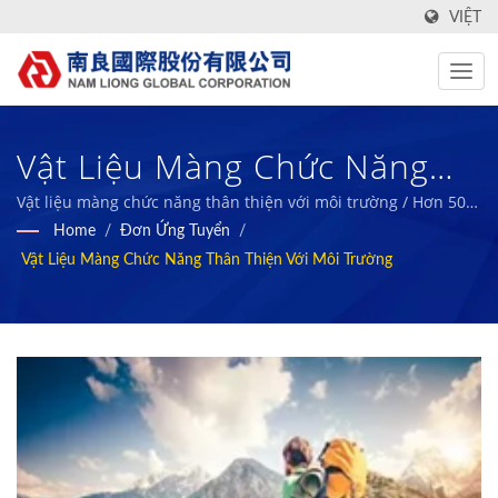
VIỆT
Vật Liệu Màng Chức Năng
Thân Thiện Với Môi Trường /
Vật liệu màng chức năng thân thiện với môi trường / Hơn 50
Năm Nhà Sản Xuất Vải Kỹ Thuật Hiệu Suất Cao và Bọt Cao Su
Home
/
Đơn Ứng Tuyển
/
Nhà Sản Xuất Vải Dệt Tại Đài
Sinh Học | Nam Liong
Vật Liệu Màng Chức Năng Thân Thiện Với Môi Trường
Loan Với Báo Cáo ESG |
Nam Liong