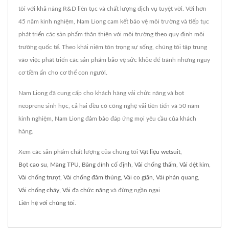
tôi với khả năng R&D liên tục và chất lượng dịch vụ tuyệt vời. Với hơn
45 năm kinh nghiệm, Nam Liong cam kết bảo vệ môi trường và tiếp tục
phát triển các sản phẩm thân thiện với môi trường theo quy định môi
trường quốc tế. Theo khái niệm tôn trọng sự sống, chúng tôi tập trung
vào việc phát triển các sản phẩm bảo vệ sức khỏe để tránh những nguy
cơ tiềm ẩn cho cơ thể con người.
Nam Liong đã cung cấp cho khách hàng vải chức năng và bọt
neoprene sinh học, cả hai đều có công nghệ vải tiên tiến và 50 năm
kinh nghiệm, Nam Liong đảm bảo đáp ứng mọi yêu cầu của khách
hàng.
Xem các sản phẩm chất lượng của chúng tôi
Vật liệu wetsuit
,
Bọt cao su
,
Màng TPU
,
Băng dính cố định
,
Vải chống thấm
,
Vải dệt kim
,
Vải chống trượt
,
Vải chống đâm thủng
,
Vải co giãn
,
Vải phản quang
,
Vải chống cháy
,
Vải đa chức năng
và đừng ngần ngại
Liên hệ với chúng tôi
.