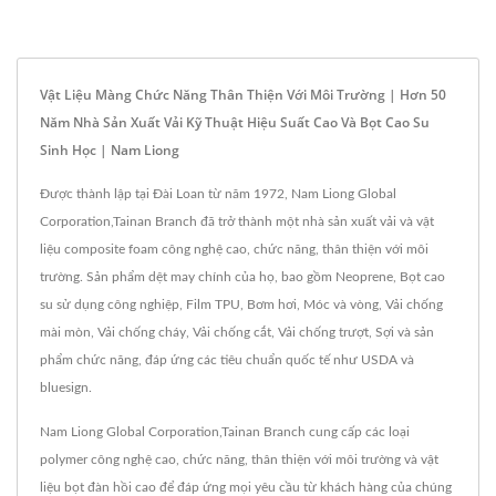
Vật Liệu Màng Chức Năng Thân Thiện Với Môi Trường | Hơn 50
Năm Nhà Sản Xuất Vải Kỹ Thuật Hiệu Suất Cao Và Bọt Cao Su
Sinh Học | Nam Liong
Được thành lập tại Đài Loan từ năm 1972, Nam Liong Global
Corporation,Tainan Branch đã trở thành một nhà sản xuất vải và vật
liệu composite foam công nghệ cao, chức năng, thân thiện với môi
trường. Sản phẩm dệt may chính của họ, bao gồm Neoprene, Bọt cao
su sử dụng công nghiệp, Film TPU, Bơm hơi, Móc và vòng, Vải chống
mài mòn, Vải chống cháy, Vải chống cắt, Vải chống trượt, Sợi và sản
phẩm chức năng, đáp ứng các tiêu chuẩn quốc tế như USDA và
bluesign.
Nam Liong Global Corporation,Tainan Branch cung cấp các loại
polymer công nghệ cao, chức năng, thân thiện với môi trường và vật
liệu bọt đàn hồi cao để đáp ứng mọi yêu cầu từ khách hàng của chúng