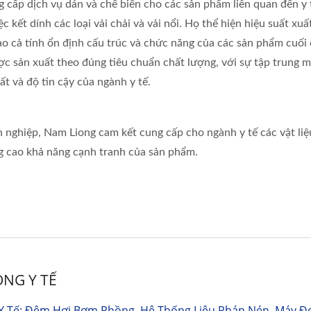
cấp dịch vụ dán và chế biến cho các sản phẩm liên quan đến y t
 kết dính các loại vải chải và vải nổi. Họ thể hiện hiệu suất xuấ
ao cả tính ổn định cấu trúc và chức năng của các sản phẩm cuối
c sản xuất theo đúng tiêu chuẩn chất lượng, với sự tập trung mạ
t và độ tin cậy của ngành y tế.
nghiệp, Nam Liong cam kết cung cấp cho ngành y tế các vật liệu
g cao khả năng cạnh tranh của sản phẩm.
NG Y TẾ
Y Tế: Đệm Hơi Bơm Phồng, Hệ Thống Liệu Pháp Nén, Máy Đ