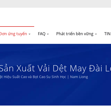
Đơn ứng tuyển
FAQ
Phát triển bền vững
TI
Sản Xuất Vải Dệt May Đài 
ật Hiệu Suất Cao và Bọt Cao Su Sinh Học | Nam Liong