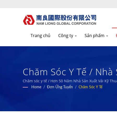
Trang chủ
Công ty
Sản phẩm
Chăm Sóc Y Tế / Nhà 
| Nam Liong
Chăm sóc y tế / Hơn 50 Năm Nhà Sản Xuất Vải Kỹ Thu
Home
/
Đơn Ứng Tuyển
/
Chăm Sóc Y Tế