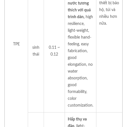
thiết bị bảo
nước tương
hộ, túi và
thích với quá
nhiều hơn
trình dán,
high
nữa.
resilience,
light-weight,
flexible hand-
TPE
feeling, easy
sinh
0.11 ~
fabrication,
thái
0.12
good
elongation, no
water
absorption,
good
formability,
color
customization.
Hấp thụ va
đập,
light-