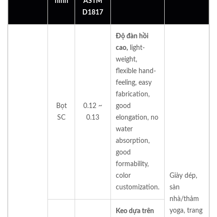
hình
ASTM
D1817
Độ đàn hồi
cao,
light-
weight,
flexible hand-
feeling, easy
fabrication,
Bọt
0.12 ~
good
SC
0.13
elongation, no
water
absorption,
good
formability,
color
Giày dép,
customization.
sàn
nhà/thảm
yoga, trang
Keo dựa trên