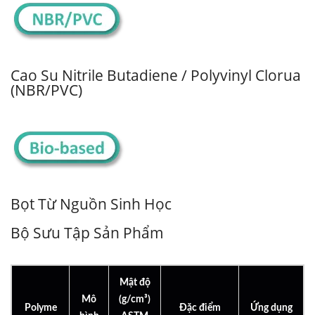
Cao Su Nitrile Butadiene / Polyvinyl Clorua
(NBR/PVC)
Bọt Từ Nguồn Sinh Học
Bộ Sưu Tập Sản Phẩm
Mật độ
Mô
(g/cm³)
Polyme
Đặc điểm
Ứng dụng