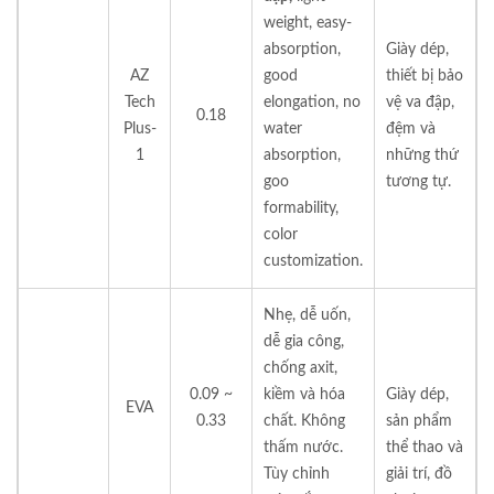
weight, easy-
absorption,
Giày dép,
AZ
good
thiết bị bảo
Tech
elongation, no
vệ va đập,
0.18
Plus-
water
đệm và
1
absorption,
những thứ
goo
tương tự.
formability,
color
customization.
Nhẹ, dễ uốn,
dễ gia công,
chống axit,
0.09 ~
kiềm và hóa
Giày dép,
EVA
0.33
chất. Không
sản phẩm
thấm nước.
thể thao và
Tùy chỉnh
giải trí, đồ