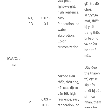
vừa phải,
giải trí, đồ
light-weight,
chơi,
high resilience,
sàn/yoga
RT,
0.07 ~
easy
mat, thiết
RB
0.1
fabrication, no
bị y tế,
water
trang thiết
absorption.
bị bảo hộ
Color
và nhiều
customization.
hơn thế
nữa.
EVA/Cao
su
Dây đeo
thể thao/y
Mật độ siêu
tế, vật liệu
thấp, siêu nhẹ,
lấp đầy
nổi cao, độ co
thiết bị cứu
dãn tốt,
high
sinh cá
0.03 ~
resilience, easy
PF
nhân, thảm
0.035
fabrication, no