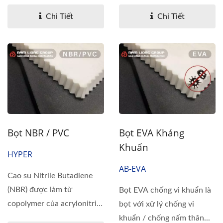
cao su. Polymer...
Chi Tiết
Chi Tiết
Bọt NBR / PVC
Bọt EVA Kháng
Khuẩn
HYPER
AB-EVA
Cao su Nitrile Butadiene
(NBR) được làm từ
Bọt EVA chống vi khuẩn là
copolymer của acrylonitrile
bọt với xử lý chống vi
và butadiene...
khuẩn / chống nấm thân...