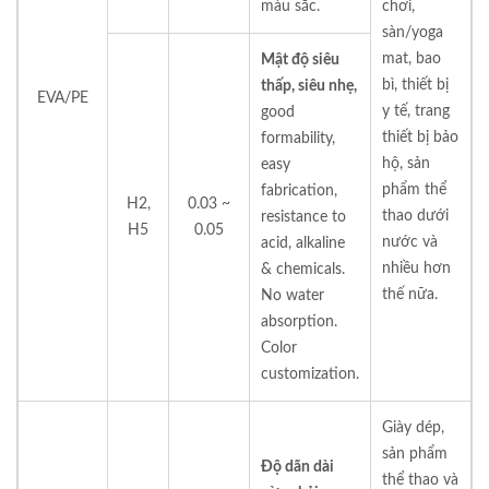
màu sắc.
chơi,
sàn/yoga
mat, bao
Mật độ siêu
bì, thiết bị
thấp, siêu nhẹ,
EVA/PE
y tế, trang
good
thiết bị bảo
formability,
hộ, sản
easy
phẩm thể
fabrication,
H2,
0.03 ~
thao dưới
resistance to
H5
0.05
nước và
acid, alkaline
nhiều hơn
& chemicals.
thế nữa.
No water
absorption.
Color
customization.
Giày dép,
sản phẩm
Độ dãn dài
thể thao và