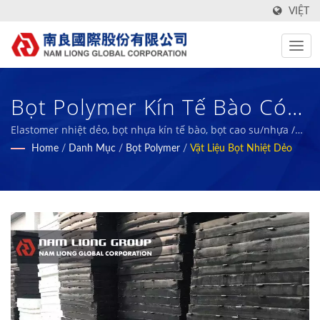
VIỆT
Bọt Polymer Kín Tế Bào Có
Khả Năng Cách Nhiệt Và
Elastomer nhiệt dẻo, bọt nhựa kín tế bào, bọt cao su/nhựa /
Nam Liong - Nhà sản xuất vật liệu composite bọt polymer
Home
/
Danh Mục
/
Bọt Polymer
/
Vật Liệu Bọt Nhiệt Dẻo
Đệm Tốt. / Nam Liong - Nhà
chuyên nghiệp.
Sản Xuất Vật Liệu Composite
Bọt Polymer Chuyên Nghiệp.