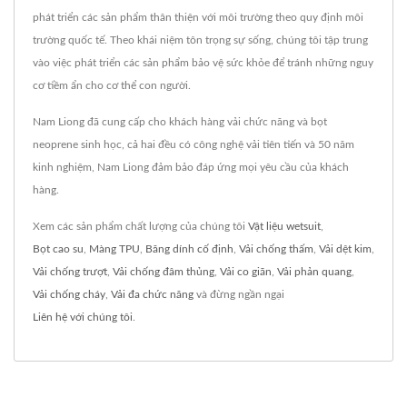
phát triển các sản phẩm thân thiện với môi trường theo quy định môi
trường quốc tế. Theo khái niệm tôn trọng sự sống, chúng tôi tập trung
vào việc phát triển các sản phẩm bảo vệ sức khỏe để tránh những nguy
cơ tiềm ẩn cho cơ thể con người.
Nam Liong đã cung cấp cho khách hàng vải chức năng và bọt
neoprene sinh học, cả hai đều có công nghệ vải tiên tiến và 50 năm
kinh nghiệm, Nam Liong đảm bảo đáp ứng mọi yêu cầu của khách
hàng.
Xem các sản phẩm chất lượng của chúng tôi
Vật liệu wetsuit
,
Bọt cao su
,
Màng TPU
,
Băng dính cố định
,
Vải chống thấm
,
Vải dệt kim
,
Vải chống trượt
,
Vải chống đâm thủng
,
Vải co giãn
,
Vải phản quang
,
Vải chống cháy
,
Vải đa chức năng
và đừng ngần ngại
Liên hệ với chúng tôi
.