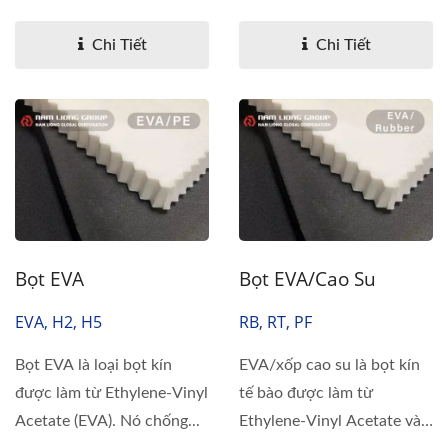
ECoreBond™...
Chi Tiết
Chi Tiết
Bọt EVA
Bọt EVA/cao Su
EVA, H2, H5
RB, RT, PF
Bọt EVA là loại bọt kín
EVA/xốp cao su là bọt kín
được làm từ Ethylene-Vinyl
tế bào được làm từ
Acetate (EVA). Nó chống...
Ethylene-Vinyl Acetate và