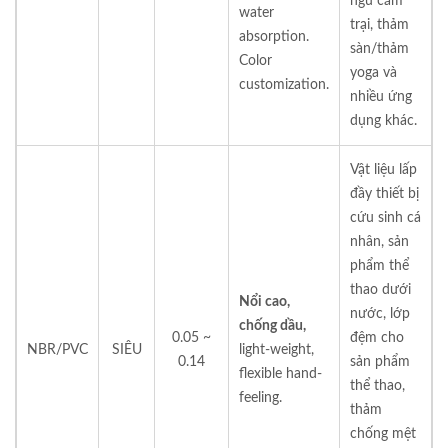
ngủ cắm
water
trại, thảm
absorption.
sàn/thảm
Color
yoga và
customization.
nhiều ứng
dụng khác.
Vật liệu lấp
đầy thiết bị
cứu sinh cá
nhân, sản
phẩm thể
thao dưới
Nổi cao,
nước, lớp
chống dầu,
0.05 ~
đệm cho
NBR/PVC
SIÊU
light-weight,
0.14
sản phẩm
flexible hand-
thể thao,
feeling.
thảm
chống mệt