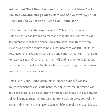
Vật Liệu Bọt Nhiệt Dẻo - Elastomer Nhiệt Dẻo, Bọt Nhựa Kín Tế
Bào, Bọt Cao Su/nhựa | Hơn 50 Năm Nhà Sản Xuất Vải Kỹ Thuật
Hiệu Suất Cao Và Bọt Cao Su Sinh Học | Nam Liong
Được thành lập tại Đài Loan từ năm 1972, Nam Liong Global
Corporation,Tainan Branch đã trở thành một nhà sản xuất vải và vật
liệu composite foam công nghệ cao, chức năng, thân thiện với môi
trường. Sản phẩm dệt may chính của họ, bao gồm Vật liệu Bọt Nhiệt
dẻo, Neoprene, Bọt Cao su sử dụng trong công nghiệp, Film TPU, Bơm
hơi, Dây và Móc, Vải Chống mài mòn, Vải Chống cháy, Vải Chống cắt,
Vải Chống trượt, Sợi và Sản phẩm Chức năng, đáp ứng các tiêu chuẩn
quốc tế như USDA và bluesign.
Nam Liong Global Corporation,Tainan Branch cung cấp các loại
polymer công nghệ cao, chức năng, thân thiện với môi trường và vật
liệu bọt đàn hồi cao để đáp ứng mọi yêu cầu từ khách hàng của chúng
tôi với khả năng R&D liên tục và chất lượng dịch vụ tuyệt vời. Với hơn
45 năm kinh nghiệm, Nam Liong cam kết bảo vệ môi trường và tiếp tục