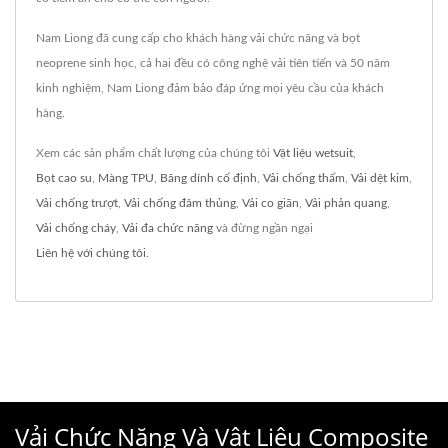
Nam Liong đã cung cấp cho khách hàng vải chức năng và bọt
neoprene sinh học, cả hai đều có công nghệ vải tiên tiến và 50 năm
kinh nghiệm, Nam Liong đảm bảo đáp ứng mọi yêu cầu của khách
hàng.
Xem các sản phẩm chất lượng của chúng tôi
Vật liệu wetsuit
,
Bọt cao su
,
Màng TPU
,
Băng dính cố định
,
Vải chống thấm
,
Vải dệt kim
,
Vải chống trượt
,
Vải chống đâm thủng
,
Vải co giãn
,
Vải phản quang
,
Vải chống cháy
,
Vải đa chức năng
và đừng ngần ngại
Liên hệ với chúng tôi
.
Vải Chức Năng Và Vật Liệu Composite