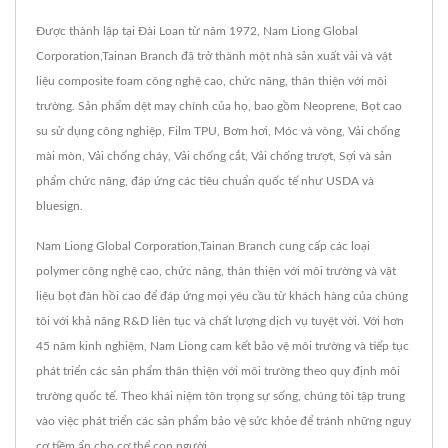
Được thành lập tại Đài Loan từ năm 1972, Nam Liong Global
Corporation,Tainan Branch đã trở thành một nhà sản xuất vải và vật
liệu composite foam công nghệ cao, chức năng, thân thiện với môi
trường. Sản phẩm dệt may chính của họ, bao gồm Neoprene, Bọt cao
su sử dụng công nghiệp, Film TPU, Bơm hơi, Móc và vòng, Vải chống
mài mòn, Vải chống cháy, Vải chống cắt, Vải chống trượt, Sợi và sản
phẩm chức năng, đáp ứng các tiêu chuẩn quốc tế như USDA và
bluesign.
Nam Liong Global Corporation,Tainan Branch cung cấp các loại
polymer công nghệ cao, chức năng, thân thiện với môi trường và vật
liệu bọt đàn hồi cao để đáp ứng mọi yêu cầu từ khách hàng của chúng
tôi với khả năng R&D liên tục và chất lượng dịch vụ tuyệt vời. Với hơn
45 năm kinh nghiệm, Nam Liong cam kết bảo vệ môi trường và tiếp tục
phát triển các sản phẩm thân thiện với môi trường theo quy định môi
trường quốc tế. Theo khái niệm tôn trọng sự sống, chúng tôi tập trung
vào việc phát triển các sản phẩm bảo vệ sức khỏe để tránh những nguy
cơ tiềm ẩn cho cơ thể con người.