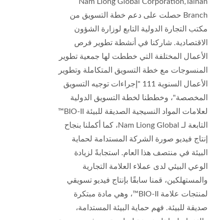
Nam Liong Global Corporation,Tainan
Branch حصلت على دعم خطة التسويق من
مكتب التجارة الدولية التابع لوزارة الشؤون
الاقتصادية. شاركنا في أنشطة تطوير فرص
الأعمال المختلفة التي خططت لها جمعية تطوير
المنسوجات مع خطة التسويق المتكاملة وتطوير
الأعمال السنوية 111 "إجراءات توجيه التسويق
المخصصة"، وخططنا لخطة التسويق الدولية
لعلامات المواد النسيجية الصديقة للبيئة BIO-II™
التابعة لـ Nam Liong Global، كما أكملنا بنجاح
إنتاج فيديو صورة الشركة المستدامة لحماية
البيئة في منتصف هذا العام. استجابةً لزيادة
الوعي البيئي لدى عملاء العلامة التجارية
والمستهلكين، قمنا سابقًا بإنتاج فيديو تسويقي
لمنتجات علامة BIO-II™، وهي مادة مبتكرة
صديقة للبيئة. فهم حماية البيئة المستدامة،