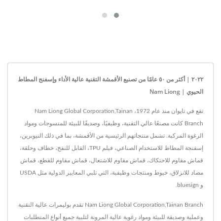
٢٠٢٢ | أكثر من ٥٠ عامًا من تصنيع الأقمشة التقنية عالية الأداء وإسفنج المطاط
الحيوي | Nam Liong
تقع في تايوان منذ عام 1972، Nam Liong Global Corporation,Tainan
Branch كانت مصنعًا عالي التقنية، وظيفيًا، وصديقًا للبيئة للمنسوجات ومواد
الرغوة المركبة. تشمل منتجاتهم الرئيسية من الأقمشة، بما في ذلك النيوبرين،
إسفنجة المطاط للاستخدام الصناعي، فيلم TPU، القابل للنفخ، خطاف وحلقة،
قماش مقاوم للاحتكاك، قماش مقاوم للاشتعال، قماش مقاوم للقطع، قماش
مضاد للانزلاق، خيوط ومنتجات وظيفية، التي تلبي المعايير الدولية مثل USDA
و bluesign.
Nam Liong Global Corporation,Tainan Branch تقدم بوليمرات عالية التقنية
وعملية وصديقة للبيئة ومواد رغوية عالية المرونة لتلبية جميع أنواع المتطلبات