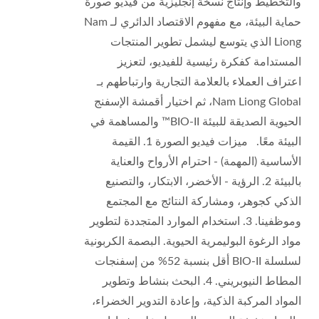
والتخطيط وإنتاج نسخة إنجليزية من فيديو صورة
حماية البيئة، مع مفهوم الاقتصاد الدائري لـ Nam
Liong الذي يتوسع ليشمل تطوير المنتجات
المستدامة كفكرة رئيسية للفيديو، لتعزيز
اعتراف العملاء بالعلامة التجارية وارتباطهم بـ
Nam Liong Global، ثم اختيار أقمشة الإسفنج
الحيوية الصديقة للبيئة BIO-II™ والمساهمة في
البيئة معًا. ميزات فيديو الصورة 1. القيمة
الأساسية (المهمة) - احترام الأرواح والعناية
بالبيئة 2. الرؤية - الأخضر، الابتكار، والتصنيع
الذكي كجوهر، ومشاركة النتائج مع المجتمع
وموظفينا. 3. استخدام الموارد المتجددة لتطوير
مواد الرغوة البوليمرية الحيوية. البصمة الكربونية
لسلسلة BIO-II أقل بنسبة 52% من إسفنجات
المطاط النيوبريني. 4. البحث بنشاط وتطوير
المواد المركبة الذكية، وإعادة التدوير الخضراء،