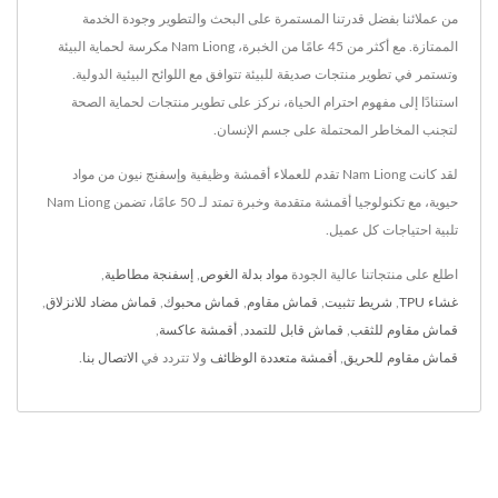
من عملائنا بفضل قدرتنا المستمرة على البحث والتطوير وجودة الخدمة
الممتازة. مع أكثر من 45 عامًا من الخبرة، Nam Liong مكرسة لحماية البيئة
وتستمر في تطوير منتجات صديقة للبيئة تتوافق مع اللوائح البيئية الدولية.
استنادًا إلى مفهوم احترام الحياة، نركز على تطوير منتجات لحماية الصحة
لتجنب المخاطر المحتملة على جسم الإنسان.
لقد كانت Nam Liong تقدم للعملاء أقمشة وظيفية وإسفنج نيون من مواد
حيوية، مع تكنولوجيا أقمشة متقدمة وخبرة تمتد لـ 50 عامًا، تضمن Nam Liong
تلبية احتياجات كل عميل.
اطلع على منتجاتنا عالية الجودة
مواد بدلة الغوص
,
إسفنجة مطاطية
,
غشاء TPU
,
شريط تثبيت
,
قماش مقاوم
,
قماش محبوك
,
قماش مضاد للانزلاق
,
قماش مقاوم للثقب
,
قماش قابل للتمدد
,
أقمشة عاكسة
,
قماش مقاوم للحريق
,
أقمشة متعددة الوظائف
ولا تتردد في
الاتصال بنا
.