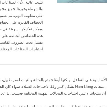
تثبيت عالية الأداء لصناعات
والشرطة وغيرها. تتميز منتج
على مقاومة اللهب. تم تصميم
الخطاف القادرة على الحفاظ
ويمكن تفكيكها بسرعة في حا
هذه الخصائص الخاصة على حل
يفشل تحت الظروف القاسية، 
احتياجات الصناعات المختلفة
لأساسية على التفاعل، ولكنها أيضًا تتمتع بالمتانة والثبات لعمر طويل
بعد فترة من الاستخدام. بالإضافة إلى ذلك، يمكن تخصيص منتجات Nam Liong بشكل كبير وفق
منتجاتنا لا تلبي احتياجات المجالات المهنية المختلفة فحسب، بل تعزز
ميم حلقة الخطاف المقاومة للحريق من نام ليانغ خصيصًا للبيئات التي 