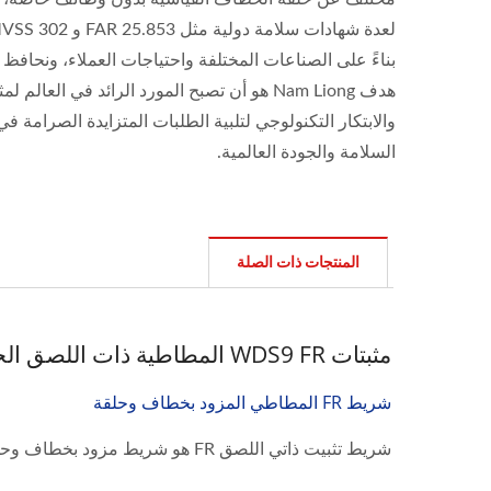
بناءً على الصناعات المختلفة واحتياجات العملاء، ونحافظ دا
هدف Nam Liong هو أن تصبح المورد الرائد ف
والابتكار التكنولوجي لتلبية الطلبات المتزايدة الصرامة في
السلامة والجودة العالمية.
المنتجات ذات الصلة
مثبتات WDS9 FR المطاطية ذات اللصق الخلفي
شريط FR المطاطي المزود بخطاف وحلقة
شريط تثبيت ذاتي اللصق FR هو شريط مزود بخطاف وحلقة مع لاصق FR حساس للضغط على الوجه الخلفي...