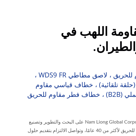
اومة اللهب في
لطيران.
خطاف وحلقة مقاوم للحريق ، لاصق مطاطي WDS9 FR ،
لقة تلقائية) ، خطاف قياسي مقاوم
للحريق + قماش مخملي (B2B) ، خطاف فطر مقاوم للحريق
منذ تأسيسها، ركزت Nam Liong Global Corporation على البحث والتطوير وتصنيع
الأشرطة الوظيفية المقاومة للحريق لأكثر من 40 عامًا، وتواصل الالتزام بتقديم حلول