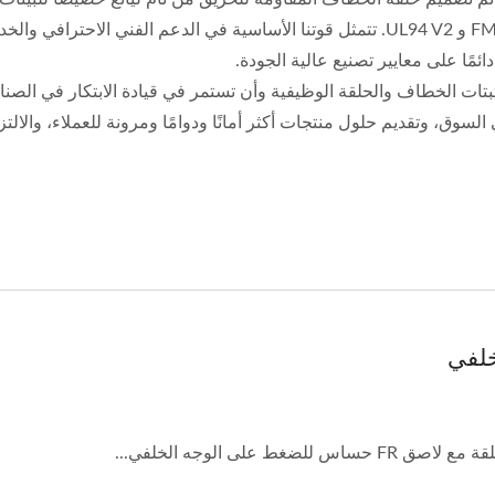
لعدة شهادات سلامة دولية مثل FAR 25.853 و FMVSS 302 و UL94 V2. تتمثل قوتنا الأساس
ئمًا على معايير تصنيع عالية الجودة.
ي العالم لمثبتات الخطاف والحلقة الوظيفية وأن تستمر في قيادة الابتكار في
 السوق، وتقديم حلول منتجات أكثر أمانًا ودوامًا ومرونة للعملاء، والالت