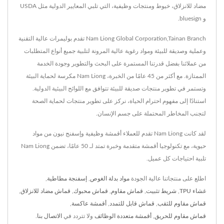
مضاد للانزلاق، خيوط ومنتجات وظيفية، التي تلبي المعايير الدولية مثل USDA
و bluesign.
Nam Liong Global Corporation,Tainan Branch تقدم بوليمرات عالية التقنية
وعملية وصديقة للبيئة ومواد رغوية عالية المرونة لتلبية جميع أنواع المتطلبات
من عملائنا بفضل قدرتنا المستمرة على البحث والتطوير وجودة الخدمة
الممتازة. مع أكثر من 45 عامًا من الخبرة، Nam Liong مكرسة لحماية البيئة
وتستمر في تطوير منتجات صديقة للبيئة تتوافق مع اللوائح البيئية الدولية.
استنادًا إلى مفهوم احترام الحياة، نركز على تطوير منتجات لحماية الصحة
لتجنب المخاطر المحتملة على جسم الإنسان.
لقد كانت Nam Liong تقدم للعملاء أقمشة وظيفية وإسفنج نيون من مواد
حيوية، مع تكنولوجيا أقمشة متقدمة وخبرة تمتد لـ 50 عامًا، تضمن Nam Liong
تلبية احتياجات كل عميل.
اطلع على منتجاتنا عالية الجودة
مواد بدلة الغوص
,
إسفنجة مطاطية
,
غشاء TPU
,
شريط تثبيت
,
قماش مقاوم
,
قماش محبوك
,
قماش مضاد للانزلاق
,
قماش مقاوم للثقب
,
قماش قابل للتمدد
,
أقمشة عاكسة
,
قماش مقاوم للحريق
,
أقمشة متعددة الوظائف
ولا تتردد في
الاتصال بنا
.