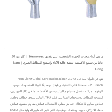
ما هي أنواع معدات الحماية الشخصية التي تقدمها Armortex؟ | أكثر من 50
عامًا من تصنيع الأقمشة التقنية عالية الأداء وإسفنج المطاط الحيوي | Nam
Liong
تقع في تايوان منذ عام 1972، Nam Liong Global Corporation,Tainan
Branch كانت مصنعًا عالي التقنية، وظيفيًا، وصديقًا للبيئة للمنسوجات ومواد
الرغوة المركبة. تشمل منتجاتهم الرئيسية من الأقمشة، بما في ذلك النيوبرين،
إسفنجة المطاط للاستخدام الصناعي، فيلم TPU، القابل للنفخ، خطاف وحلقة،
قماش مقاوم للاحتكاك، قماش مقاوم للاشتعال، قماش مقاوم للقطع، قماش
مضاد للانزلاق، خيوط ومنتجات وظيفية، التي تلبي المعايير الدولية مثل USDA