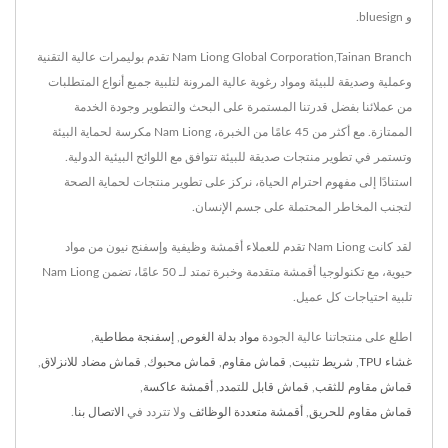
و bluesign.
Nam Liong Global Corporation,Tainan Branch تقدم بوليمرات عالية التقنية
وعملية وصديقة للبيئة ومواد رغوية عالية المرونة لتلبية جميع أنواع المتطلبات
من عملائنا بفضل قدرتنا المستمرة على البحث والتطوير وجودة الخدمة
الممتازة. مع أكثر من 45 عامًا من الخبرة، Nam Liong مكرسة لحماية البيئة
وتستمر في تطوير منتجات صديقة للبيئة تتوافق مع اللوائح البيئية الدولية.
استنادًا إلى مفهوم احترام الحياة، نركز على تطوير منتجات لحماية الصحة
لتجنب المخاطر المحتملة على جسم الإنسان.
لقد كانت Nam Liong تقدم للعملاء أقمشة وظيفية وإسفنج نيون من مواد
حيوية، مع تكنولوجيا أقمشة متقدمة وخبرة تمتد لـ 50 عامًا، تضمن Nam Liong
تلبية احتياجات كل عميل.
اطلع على منتجاتنا عالية الجودة
مواد بدلة الغوص
,
إسفنجة مطاطية
,
غشاء TPU
,
شريط تثبيت
,
قماش مقاوم
,
قماش محبوك
,
قماش مضاد للانزلاق
,
قماش مقاوم للثقب
,
قماش قابل للتمدد
,
أقمشة عاكسة
,
قماش مقاوم للحريق
,
أقمشة متعددة الوظائف
ولا تتردد في
الاتصال بنا
.