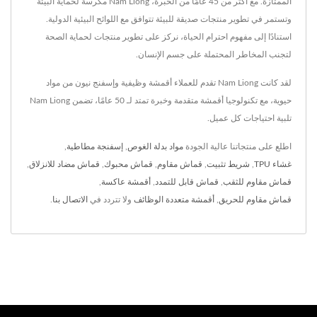
الممتازة. مع أكثر من 45 عامًا من الخبرة، Nam Liong مكرسة لحماية البيئة
وتستمر في تطوير منتجات صديقة للبيئة تتوافق مع اللوائح البيئية الدولية.
استنادًا إلى مفهوم احترام الحياة، نركز على تطوير منتجات لحماية الصحة
لتجنب المخاطر المحتملة على جسم الإنسان.
لقد كانت Nam Liong تقدم للعملاء أقمشة وظيفية وإسفنج نيون من مواد
حيوية، مع تكنولوجيا أقمشة متقدمة وخبرة تمتد لـ 50 عامًا، تضمن Nam Liong
تلبية احتياجات كل عميل.
اطلع على منتجاتنا عالية الجودة
مواد بدلة الغوص
,
إسفنجة مطاطية
,
غشاء TPU
,
شريط تثبيت
,
قماش مقاوم
,
قماش محبوك
,
قماش مضاد للانزلاق
,
قماش مقاوم للثقب
,
قماش قابل للتمدد
,
أقمشة عاكسة
,
قماش مقاوم للحريق
,
أقمشة متعددة الوظائف
ولا تتردد في
الاتصال بنا
.