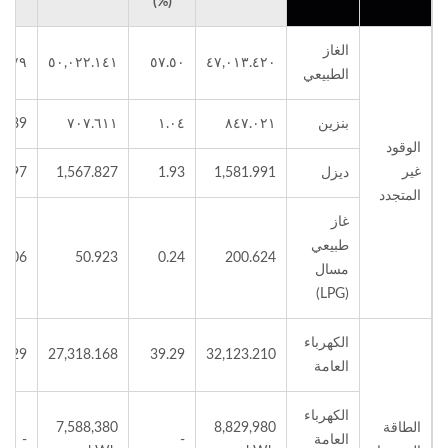
(%)
(%)
الغاز
٢.٧٩
٥٠,٠٢٢.١٤١
٥٧.٥٠
٤٧,٠١٣.٤٢٠
الطبيعي
بنزين
٨٤٧.٠٢١
١.٠٤
٧٠٧.٦١١
0.89
الوقود
غير
ديزل
1,581.991
1.93
1,567.827
1.97
المتجدد
غاز
طبيعي
0.06
50.923
0.24
200.624
مسال
(LPG)
الكهرباء
4.29
27,318.168
39.29
32,123.210
العامة
الكهرباء
الطاقة
8,829,980
7,588,380
العامة
-
-