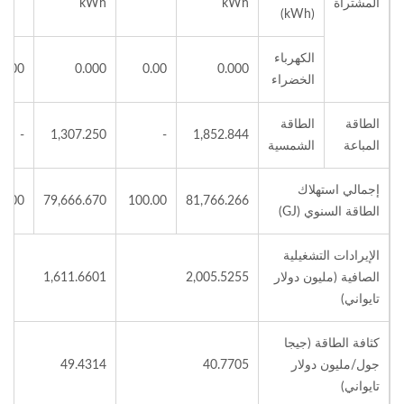
المشتراة
kWh
kWh
(kWh)
الكهرباء
0.00
0.000
0.00
0.000
الخضراء
الطاقة
الطاقة
-
1,307.250
-
1,852.844
المباعة
الشمسية
إجمالي استهلاك
0.00
79,666.670
100.00
81,766.266
الطاقة السنوي (GJ)
الإيرادات التشغيلية
الصافية (مليون دولار
2,005.5255
1,611.6601
تايواني)
كثافة الطاقة (جيجا
جول/مليون دولار
40.7705
49.4314
تايواني)