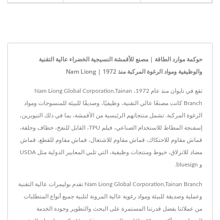
حوكمة موارد الطاقة | مصنع للأقمشة النسيجية الخضراء عالية التقنية
والوظيفية ومواد الرغوة المركبة منذ 1972 | Nam Liong
تقع في تايوان منذ عام 1972، Nam Liong Global Corporation,Tainan
Branch كانت مصنعًا عالي التقنية، وظيفيًا، وصديقًا للبيئة للمنسوجات ومواد
الرغوة المركبة. تشمل منتجاتهم الرئيسية من الأقمشة، بما في ذلك النيوبرين،
إسفنجة المطاط للاستخدام الصناعي، فيلم TPU، القابل للنفخ، خطاف وحلقة،
قماش مقاوم للاحتكاك، قماش مقاوم للاشتعال، قماش مقاوم للقطع، قماش
مضاد للانزلاق، خيوط ومنتجات وظيفية، التي تلبي المعايير الدولية مثل USDA
و bluesign.
Nam Liong Global Corporation,Tainan Branch تقدم بوليمرات عالية التقنية
وعملية وصديقة للبيئة ومواد رغوية عالية المرونة لتلبية جميع أنواع المتطلبات
من عملائنا بفضل قدرتنا المستمرة على البحث والتطوير وجودة الخدمة