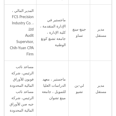
المدير المالي ،
FCS Precision
ماجستير في
Industry Co. ،
الإدارة المتقدمة ،
مدير
جينغ-مينغ
Ltd.
كلية الإدارة ،
مستقل
تساو
Audit
جامعة تشنغ كونغ
Supervisor,
الوطنية
Chih-Yuan CPA
Firm
مساعد نائب
الرئيس، شركة
ماجستير ، معهد
فوبون للأوراق
مدير
لي-ين
الدراسات العليا
المالية المحدودة
مستقل
تشيو
للتمويل ، جامعة
مساعد نائب
مينغ تشوان
الرئيس، شركة
جيه صن للأوراق
المالية المحدودة