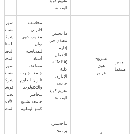
تشينغ كونغ
الوطنية
محاسب
مدير
قانوني
مستقل،
ماجستير
معتمد، جهي
شركة داي
تنفيذي في
يوان
للصناعا
إدارة
للمحاسبة
الدقيقة
الأعمال
تشونغ-
أستاذ
المحدود
مدير
(EMBA)،
هوي
مساعد،
مدير
مستقل
كلية
هوانغ
جامعة جنوب
مستقل،
الإدارة،
تايوان للعلوم
شركة
جامعة
والتكنولوجيا
فوشون 
تشينغ كونغ
محاضر،
لصناعة
الوطنية
جامعة تشينغ
الآلات
كونغ الوطنية
المحدود
ماجستير،
برنامج