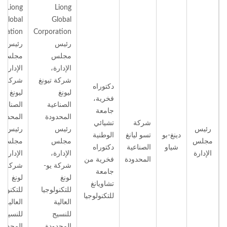
Liong
Liong
Global
Global
oration
Corporation
رئيس
رئيس
مجلس
مجلس
الإدارة،
الإدارة،
شركة تيونغ
شركة تي
دكتوراه
ليونغ
ليونغ
فخرية،
الصناعية
الصناعية
جامعة
المحدودة
المحدود
شركة
تشيائي
رئيس
رئيس
رئيس
دينغ-بو
تسو ليانغ
الوطنية
مجلس
مجلس
مجلس
شياو
الصناعية
دكتوراه
الإدارة
الإدارة،
الإدارة،
المحدودة
فخرية من
شركة يو-
شركة يو
جامعة
لونغ
لونغ
تشاويانغ
للتكنولوجيا
للتكنولوج
للتكنولوجيا
العالية
العالية
للنسيج
للنسيج
المحدودة
المحدود