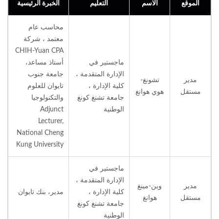
الموقع
الاسم
التعليم
الخبرة الرئيسية
محاسب عام
معتمد ، شركة
CHIH-Yuan CPA
ماجستير في
أستاذ مساعد،
الإدارة المتقدمة ،
جامعة جنوب
مدير
تشونغ-
كلية الإدارة ،
تايوان للعلوم
مستقل
هوي هوانغ
جامعة تشنغ كونغ
والتكنولوجيا
الوطنية
Adjunct
Lecturer,
National Cheng
Kung University
ماجستير في
الإدارة المتقدمة ،
مدير
وين-مينغ
كلية الإدارة ،
مدير، بنك تايوان
مستقل
هوانغ
جامعة تشنغ كونغ
الوطنية