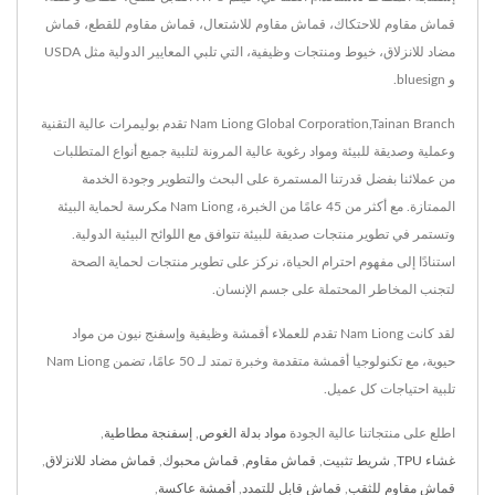
قماش مقاوم للاحتكاك، قماش مقاوم للاشتعال، قماش مقاوم للقطع، قماش
مضاد للانزلاق، خيوط ومنتجات وظيفية، التي تلبي المعايير الدولية مثل USDA
و bluesign.
Nam Liong Global Corporation,Tainan Branch تقدم بوليمرات عالية التقنية
وعملية وصديقة للبيئة ومواد رغوية عالية المرونة لتلبية جميع أنواع المتطلبات
من عملائنا بفضل قدرتنا المستمرة على البحث والتطوير وجودة الخدمة
الممتازة. مع أكثر من 45 عامًا من الخبرة، Nam Liong مكرسة لحماية البيئة
وتستمر في تطوير منتجات صديقة للبيئة تتوافق مع اللوائح البيئية الدولية.
استنادًا إلى مفهوم احترام الحياة، نركز على تطوير منتجات لحماية الصحة
لتجنب المخاطر المحتملة على جسم الإنسان.
لقد كانت Nam Liong تقدم للعملاء أقمشة وظيفية وإسفنج نيون من مواد
حيوية، مع تكنولوجيا أقمشة متقدمة وخبرة تمتد لـ 50 عامًا، تضمن Nam Liong
تلبية احتياجات كل عميل.
اطلع على منتجاتنا عالية الجودة
مواد بدلة الغوص
,
إسفنجة مطاطية
,
غشاء TPU
,
شريط تثبيت
,
قماش مقاوم
,
قماش محبوك
,
قماش مضاد للانزلاق
,
قماش مقاوم للثقب
,
قماش قابل للتمدد
,
أقمشة عاكسة
,