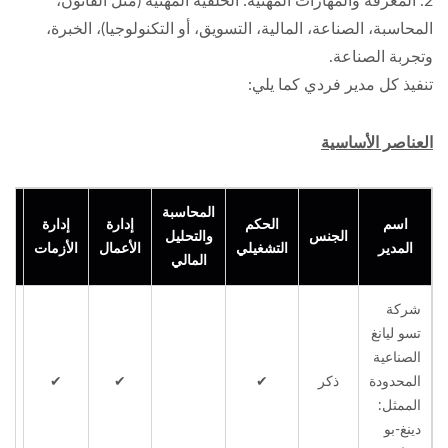
2. المعرفة والمهارات المهنية: الخلفية المهنية (مثل القانون،
المحاسبة، الصناعة، المالية، التسويق، أو التكنولوجيا)، الخبرة،
وتجربة الصناعة.
تنفيذ كل مدير فردي كما يلي:
العناصر الأساسية
المحاسبة
اسم
الحكم
إدارة
إدارة
مع
الجنس
والتحليل
المدير
التشغيلي
الأعمال
الأزمات
الص
المالي
شركة
تسو ليانغ
الصناعية
المحدودة
ذكر
✔
✔
✔
الممثل:
دينغ-بو