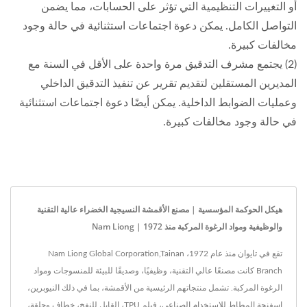
أو التغييرات التنظيمية التي تؤثر على الحسابات، مما يضمن
التواصل الكامل. يمكن دعوة اجتماعات استثنائية في حالة وجود
مخالفات كبيرة.
(2) يجتمع مشرف التدقيق مرة واحدة على الأقل في السنة مع
المديرين المستقلين لتقديم تقرير عن تنفيذ التدقيق الداخلي
وعمليات الضوابط الداخلية. يمكن أيضًا دعوة اجتماعات استثنائية
في حالة وجود مخالفات كبيرة.
هيكل الحوكمة المؤسسية | مصنع الأقمشة النسيجية الخضراء عالية التقنية
والوظيفية ومواد الرغوة المركبة منذ 1972 | Nam Liong
تقع في تايوان منذ عام 1972، Nam Liong Global Corporation,Tainan
Branch كانت مصنعًا عالي التقنية، وظيفيًا، وصديقًا للبيئة للمنسوجات ومواد
الرغوة المركبة. تشمل منتجاتهم الرئيسية من الأقمشة، بما في ذلك النيوبرين،
إسفنجة المطاط للاستخدام الصناعي، فيلم TPU، القابل للنفخ، خطاف وحلقة،