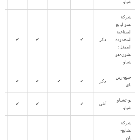
شياو
شركة
تسو ليانغ
الصناعية
المحدودة
ذكر
✔
✔
✔
الممثل:
تشون-هو
شياو
جينغ-رين
ذكر
✔
✔
✔
✔
باي
يو-تشياو
أنثى
✔
✔
✔
شياو
شركة
تشانغ-
يان