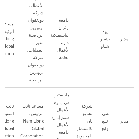
الأعمال،
شركة
جامعة
دونغقوان
مساعد ن
لوثران
بروبرين
يو-
الرئيس،
الباسيفيكية
الرياضية
مدير
تشياو
m Liong
إدارة
مدير
شياو
Global
الأعمال
العمليات،
oration
العامة
شركة
دونغقوان
بروبرين
الرياضية
ماجستير
في إدارة
شركة
مساعد نائب
نائب ال
الأعمال،
شي-
تشانغ
الرئيس،
التنفيذي،
قسم إدارة
مدير
تينغ
يان
Nam Liong
m Liong
الأعمال،
وانغ
للاستثمار
Global
Global
جامعة
المحدودة
Corporation
oration