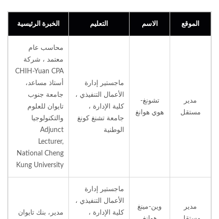
الموقع
الاسم
التعليم
الخبرة الرئيسية
محاسب عام
معتمد ، شركة
CHIH-Yuan CPA
ماجستير إدارة
أستاذ مساعد،
الأعمال التنفيذي ،
جامعة جنوب
مدير
تشونغ-
كلية الإدارة ،
تايوان للعلوم
مستقل
هوي هوانغ
جامعة تشنغ كونغ
والتكنولوجيا
الوطنية
Adjunct
Lecturer,
National Cheng
Kung University
ماجستير إدارة
الأعمال التنفيذي ،
مدير
وين-مينغ
كلية الإدارة ،
مدير، بنك تايوان
مستقل
هوانغ