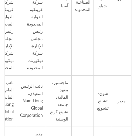
الصناعية
شركة
شركة
شياو
آسيا
المحدودة
غرينكيم
غرينكيم
الدولية
الدولية
المحدودة
المحدود
رئيس
رئيس
مجلس
مجلس
الإدارة،
الإدارة،
شركة
شركة
ديكورتك
ديكورتك
المحدودة
المحدود
ماجستير،
نائب الم
نائب الرئيس
معهد
العام وا
شون-
التنفيذي،
المالية،
مدير
تشينغ
Nam Liong
جامعة
Liong
تشيونغ
Global
تشينغ كونغ
Global
Corporation
الوطنية
oration
مدير