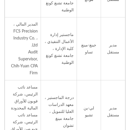
جامعة تشنغ كونغ
الوطنية
المدير المالي ،
FCS Precision
ماجستير إدارة
Industry Co. ،
الأعمال التنفيذي ،
مدير
جينغ-مينغ
Ltd.
كلية الإدارة ،
مستقل
تساو
Audit
جامعة تشنغ كونغ
Supervisor,
الوطنية
Chih-Yuan CPA
Firm
مساعد نائب
الرئيس، شركة
درجة الماجستير ،
فوبون للأوراق
معهد الدراسات
مدير
لي-ين
المالية المحدودة
العليا للتمويل ،
مستقل
تشيو
مساعد نائب
جامعة مينغ
الرئيس، شركة
تشوان
جيه صن للأوراق