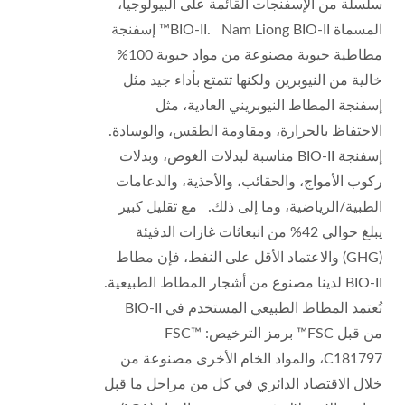
سلسلة من الإسفنجات القائمة على البيولوجيا،
المسماة BIO-II. Nam Liong BIO-II™ إسفنجة
مطاطية حيوية مصنوعة من مواد حيوية 100%
خالية من النيوبرين ولكنها تتمتع بأداء جيد مثل
إسفنجة المطاط النيوبريني العادية، مثل
الاحتفاظ بالحرارة، ومقاومة الطقس، والوسادة.
إسفنجة BIO-II مناسبة لبدلات الغوص، وبدلات
ركوب الأمواج، والحقائب، والأحذية، والدعامات
الطبية/الرياضية، وما إلى ذلك. مع تقليل كبير
يبلغ حوالي 42% من انبعاثات غازات الدفيئة
(GHG) والاعتماد الأقل على النفط، فإن مطاط
BIO-II لدينا مصنوع من أشجار المطاط الطبيعية.
تُعتمد المطاط الطبيعي المستخدم في BIO-II
من قبل FSC™ برمز الترخيص: FSC™
C181797، والمواد الخام الأخرى مصنوعة من
خلال الاقتصاد الدائري في كل من مراحل ما قبل