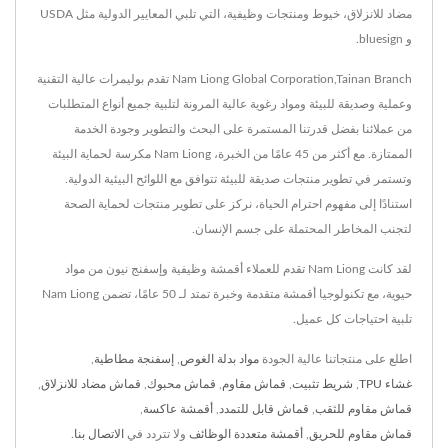
مضاد للانزلاق، خيوط ومنتجات وظيفية، التي تلبي المعايير الدولية مثل USDA
و bluesign.
Nam Liong Global Corporation,Tainan Branch تقدم بوليمرات عالية التقنية
وعملية وصديقة للبيئة ومواد رغوية عالية المرونة لتلبية جميع أنواع المتطلبات
من عملائنا بفضل قدرتنا المستمرة على البحث والتطوير وجودة الخدمة
الممتازة. مع أكثر من 45 عامًا من الخبرة، Nam Liong مكرسة لحماية البيئة
وتستمر في تطوير منتجات صديقة للبيئة تتوافق مع اللوائح البيئية الدولية.
استنادًا إلى مفهوم احترام الحياة، نركز على تطوير منتجات لحماية الصحة
لتجنب المخاطر المحتملة على جسم الإنسان.
لقد كانت Nam Liong تقدم للعملاء أقمشة وظيفية وإسفنج نيون من مواد
حيوية، مع تكنولوجيا أقمشة متقدمة وخبرة تمتد لـ 50 عامًا، تضمن Nam Liong
تلبية احتياجات كل عميل.
اطلع على منتجاتنا عالية الجودة
مواد بدلة الغوص
,
إسفنجة مطاطية
,
غشاء TPU
,
شريط تثبيت
,
قماش مقاوم
,
قماش محبوك
,
قماش مضاد للانزلاق
,
قماش مقاوم للثقب
,
قماش قابل للتمدد
,
أقمشة عاكسة
,
قماش مقاوم للحريق
,
أقمشة متعددة الوظائف
ولا تتردد في
الاتصال بنا
.