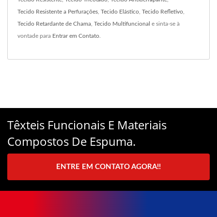
Tecido Resistente a Perfurações
,
Tecido Elástico
,
Tecido Refletivo
,
Tecido Retardante de Chama
,
Tecido Multifuncional
e sinta-se à
vontade para
Entrar em Contato
.
Têxteis Funcionais E Materiais
Compostos De Espuma.
ENTRE EM CONTATO AGORA!!