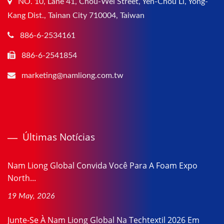
NO. 10, Lane 41, Chou-Wei Street, Yen-Chou Li, Yong-
Kang Dist., Tainan City 710004, Taiwan
886-6-2534161
886-6-2541854
marketing@namliong.com.tw
Últimas Notícias
Nam Liong Global Convida Você Para A Foam Expo
North...
19 May, 2026
Junte-Se À Nam Liong Global Na Techtextil 2026 Em