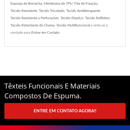
Esponja de Borracha
,
Membrana de TPU
,
Fita de Fixação
,
Tecido Resistente
,
Tecido Tricotado
,
Tecido Antiderrapante
,
Tecido Resistente a Perfurações
,
Tecido Elástico
,
Tecido Refletivo
,
Tecido Retardante de Chama
,
Tecido Multifuncional
e sinta-se à
vontade para
Entrar em Contato
.
Têxteis Funcionais E Materiais
Compostos De Espuma.
ENTRE EM CONTATO AGORA!!