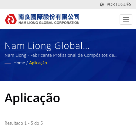
PORTUGUÊS
Nam Liong Global
Corporation,Tainan Branch
Nam Liong - Fabricante Profissional de Compósitos de
Espuma Polimérica.
Home
/
Aplicação
Aplicação
Resultado 1 - 5 do 5