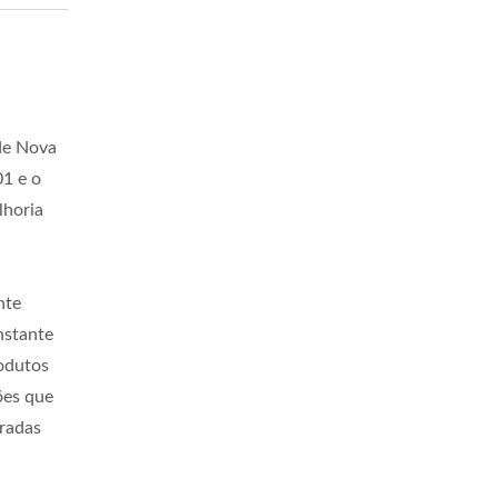
 de Nova
01 e o
lhoria
nte
nstante
odutos
ões que
oradas