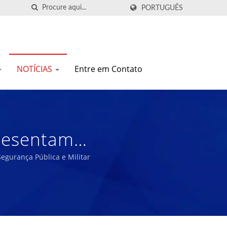
PORTUGUÊS
NOTÍCIAS
Entre em Contato
presentam
 Mercados De
gurança Pública e Militar
Como Fabricante De
as De Borracha