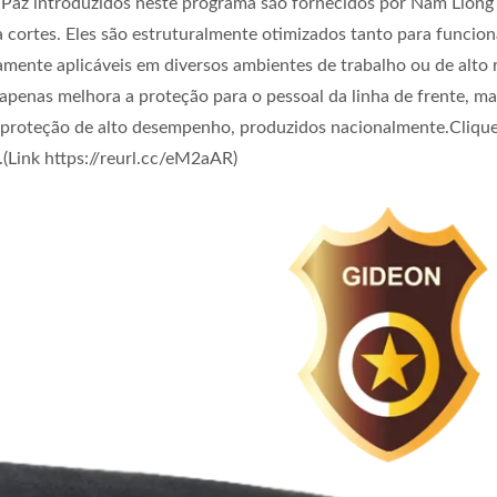
 Paz introduzidos neste programa são fornecidos por Nam Liong 
 cortes. Eles são estruturalmente otimizados tanto para funcion
ente aplicáveis em diversos ambientes de trabalho ou de alto r
apenas melhora a proteção para o pessoal da linha de frente, ma
roteção de alto desempenho, produzidos nacionalmente.Clique
(Link https://reurl.cc/eM2aAR)