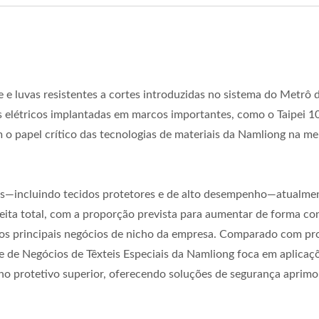
e e luvas resistentes a cortes introduzidas no sistema do Metrô
s elétricos implantadas em marcos importantes, como o Taipei 1
 o papel crítico das tecnologias de materiais da Namliong na me
ais—incluindo tecidos protetores e de alto desempenho—atualme
ta total, com a proporção prevista para aumentar de forma co
os principais negócios de nicho da empresa. Comparado com pr
e de Negócios de Têxteis Especiais da Namliong foca em aplicaç
nho protetivo superior, oferecendo soluções de segurança aprim