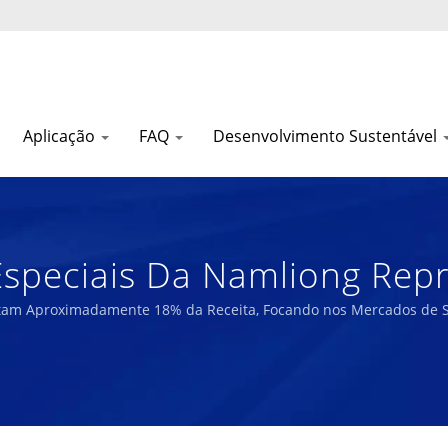
Aplicação
FAQ
Desenvolvimento Sustentável
Especiais Da Namliong Re
 Da Receita, Visando Os
tam Aproximadamente 18% da Receita, Focando nos Mercados de Se
Militar | Mais De 50 Anos 
 Alto Desempenho E Esponj