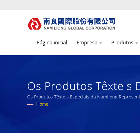
Página inicial
Empresa
Produtos
Os Produtos Têxteis 
Aproximadamente 18%
Os Produtos Têxteis Especiais da Namliong Represen
Home
Segurança Pública E 
Tecidos Técnicos De