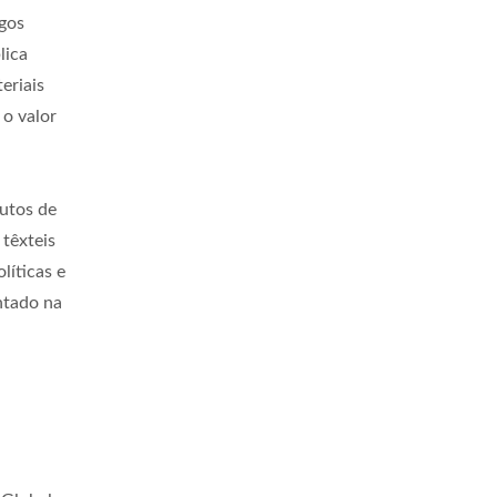
ngos
lica
eriais
 o valor
utos de
 têxteis
líticas e
ntado na