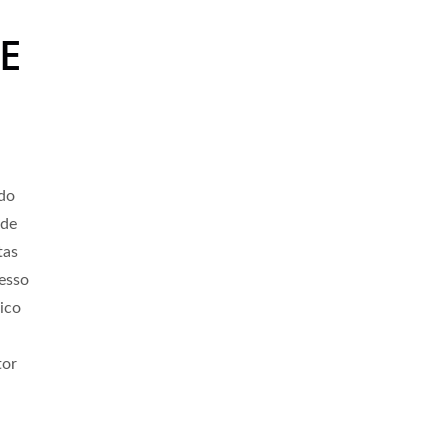
ISO 27001
 E
Certificados
do
 de
tas
esso
ico
tor