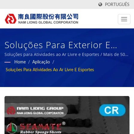
PORTUGUÊS
Soluções Para Exterior E
Esportes / Fabricante De
Soluções para Atividades ao Ar Livre e Esportes / Mais de 50
anos como fabricante de tecidos técnicos de alto
Home
/
Aplicação
/
Tecido Têxtil De Taiwan Com
desempenho e esponja de borracha biológica | Nam Liong
Soluções Para Atividades Ao Ar Livre E Esportes
Relatórios ESG | Nam Liong