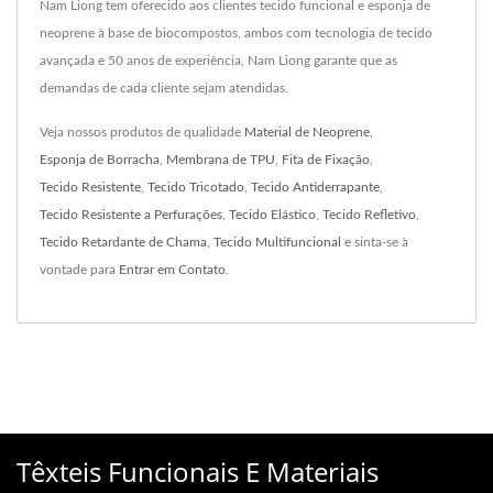
Nam Liong tem oferecido aos clientes tecido funcional e esponja de
neoprene à base de biocompostos, ambos com tecnologia de tecido
avançada e 50 anos de experiência, Nam Liong garante que as
demandas de cada cliente sejam atendidas.
Veja nossos produtos de qualidade
Material de Neoprene
,
Esponja de Borracha
,
Membrana de TPU
,
Fita de Fixação
,
Tecido Resistente
,
Tecido Tricotado
,
Tecido Antiderrapante
,
Tecido Resistente a Perfurações
,
Tecido Elástico
,
Tecido Refletivo
,
Tecido Retardante de Chama
,
Tecido Multifuncional
e sinta-se à
vontade para
Entrar em Contato
.
Têxteis Funcionais E Materiais