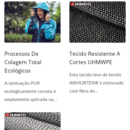
produção...
Processos De
Tecido Resistente A
Colagem Total
Cortes UHMWPE
Ecológicos
Este tecido leve de tecido
ARMORTEX® é misturado
A laminação PUR
com fibra de
ecologicamente correta é
UHMWPE/Vidro/Poliéster
amplamente aplicada na
e laminado...
fabricação de produtos...