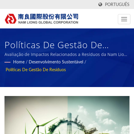
PORTUGUÊS
Políticas De Gestão De
Resíduos / Fabricante De
Avaliação de Impactos Relacionados a Resíduos da Nam Liong
Global
Home
/
Desenvolvimento Sustentável
/
Tecidos Têxteis E Materiais
Políticas De Gestão De Resíduos
Compostos De Espuma De
Alta Tecnologia, Funcionais E
Ecológicos Desde 1972 |
Nam Liong