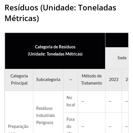
Resíduos (Unidade: Toneladas
Métricas)
Categoria de Resíduos
(Unidade: Toneladas Métricas)
Sede
Categoria
Método de
Subcategoria
—
2023
202
Principal
Tratamento
No
—
—
—
local
Resíduos
Industriais
Fora
Perigosos
Preparação
do
—
—
—