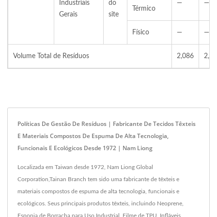
Industriais
do
—
—
Térmico
Gerais
site
Físico
—
—
Volume Total de Resíduos
2,086
2,4
Políticas De Gestão De Resíduos | Fabricante De Tecidos Têxteis
E Materiais Compostos De Espuma De Alta Tecnologia,
Funcionais E Ecológicos Desde 1972 | Nam Liong
Localizada em Taiwan desde 1972, Nam Liong Global
Corporation,Tainan Branch tem sido uma fabricante de têxteis e
materiais compostos de espuma de alta tecnologia, funcionais e
ecológicos. Seus principais produtos têxteis, incluindo Neoprene,
Esponja de Borracha para Uso Industrial, Filme de TPU, Infláveis,