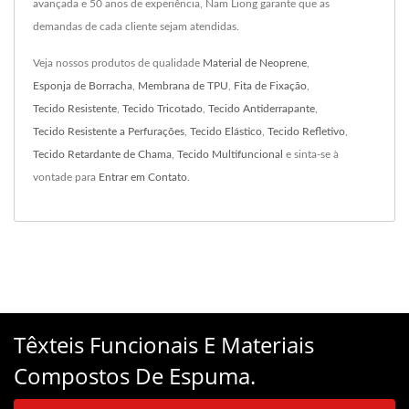
avançada e 50 anos de experiência, Nam Liong garante que as
demandas de cada cliente sejam atendidas.
Veja nossos produtos de qualidade
Material de Neoprene
,
Esponja de Borracha
,
Membrana de TPU
,
Fita de Fixação
,
Tecido Resistente
,
Tecido Tricotado
,
Tecido Antiderrapante
,
Tecido Resistente a Perfurações
,
Tecido Elástico
,
Tecido Refletivo
,
Tecido Retardante de Chama
,
Tecido Multifuncional
e sinta-se à
vontade para
Entrar em Contato
.
Têxteis Funcionais E Materiais
Compostos De Espuma.