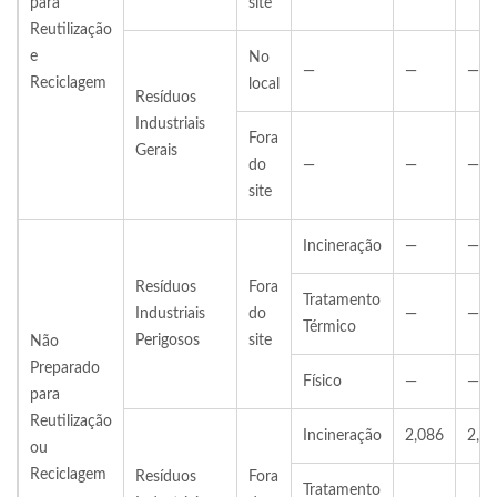
para
site
Reutilização
e
No
—
—
—
Reciclagem
local
Resíduos
Industriais
Fora
Gerais
do
—
—
—
site
Incineração
—
—
Resíduos
Fora
Tratamento
Industriais
do
—
—
Térmico
Perigosos
site
Não
Preparado
Físico
—
—
para
Reutilização
Incineração
2,086
2,4
ou
Reciclagem
Resíduos
Fora
Tratamento