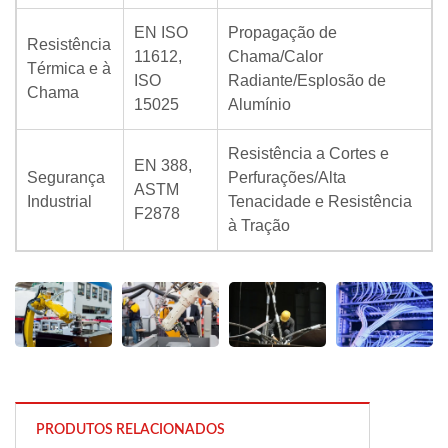
EN ISO
Propagação de
Resistência
11612,
Chama/Calor
Térmica e à
ISO
Radiante/Esplosão de
Chama
15025
Alumínio
Resistência a Cortes e
EN 388,
Segurança
Perfurações/Alta
ASTM
Industrial
Tenacidade e Resistência
F2878
à Tração
PRODUTOS RELACIONADOS