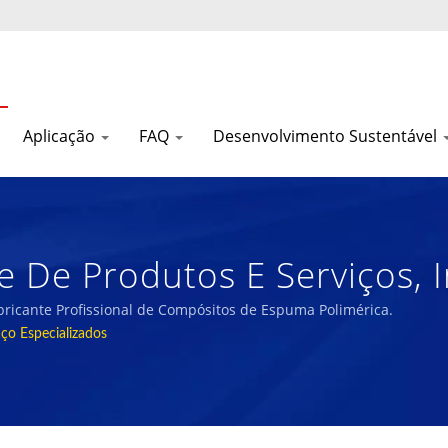
Aplicação
FAQ
Desenvolvimento Sustentável
 De Produtos E Serviços, I
, Gancho Macio, Cogumelo
bricante Profissional de Compósitos de Espuma Polimérica.
ço Especializados
va. / Nam Liong - Fabricante
a Polimérica.