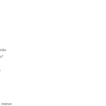
 não
s?
o
r, menor