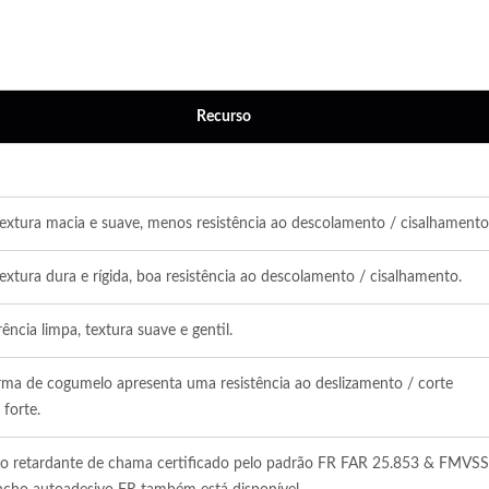
Recurso
xtura macia e suave, menos resistência ao descolamento / cisalhamento
tura dura e rígida, boa resistência ao descolamento / cisalhamento.
ncia limpa, textura suave e gentil.
ma de cogumelo apresenta uma resistência ao deslizamento / corte
forte.
ISO 27001
o retardante de chama certificado pelo padrão FR FAR 25.853 & FMVSS