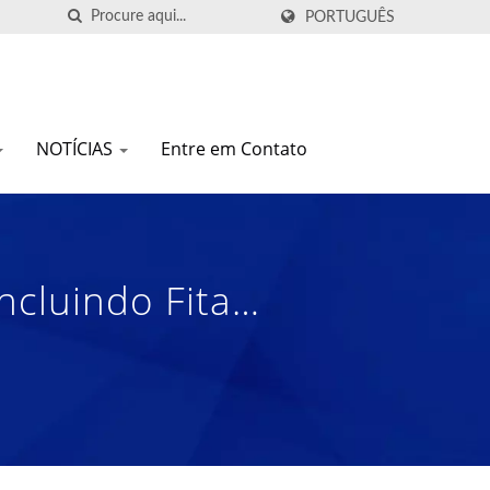
PORTUGUÊS
NOTÍCIAS
Entre em Contato
ncluindo Fita
, Laço Não Peludo,
 Profissional De