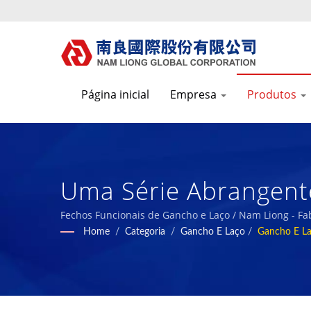
Página inicial
Empresa
Produtos
Uma Série Abrangente
Retardante De Chama
Fechos Funcionais de Gancho e Laço / Nam Liong - Fa
Home
/
Categoria
/
Gancho E Laço
/
Gancho E La
Soldável E Fita Adesi
Compósitos De Espum