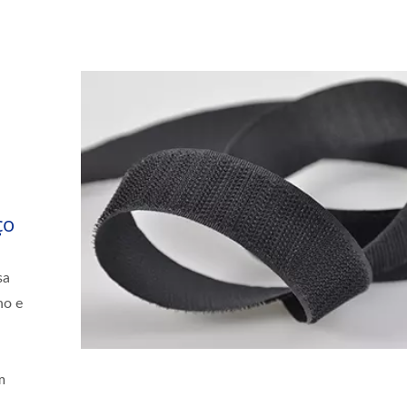
ço
sa
ho e
m