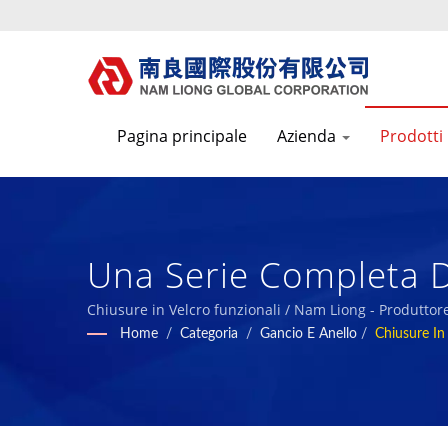
Pagina principale
Azienda
Prodotti
Una Serie Completa Di
Gancio Morbido, Fung
Chiusure in Velcro funzionali / Nam Liong - Produttor
Home
/
Categoria
/
Gancio E Anello
/
Chiusure In 
Autoadesivo. / Nam Li
Schiuma Polimerica.