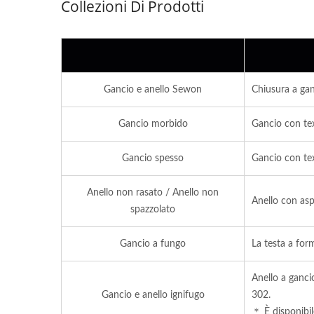
Collezioni Di Prodotti
Gancio e anello Sewon
Chiusura a gan
Gancio morbido
Gancio con tex
Gancio spesso
Gancio con tex
Anello non rasato / Anello non
Anello con asp
spazzolato
ISO 27001
Gancio a fungo
La testa a for
Anello a ganc
Gancio e anello ignifugo
302.
＊ È disponibil