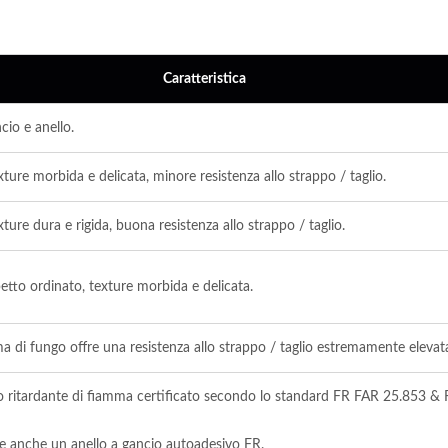
Caratteristica
cio e anello.
ture morbida e delicata, minore resistenza allo strappo / taglio.
ture dura e rigida, buona resistenza allo strappo / taglio.
etto ordinato, texture morbida e delicata.
ISO 27001
ma di fungo offre una resistenza allo strappo / taglio estremamente elevat
Certificati
io ritardante di fiamma certificato secondo lo standard FR FAR 25.853 
e anche un anello a gancio autoadesivo FR.