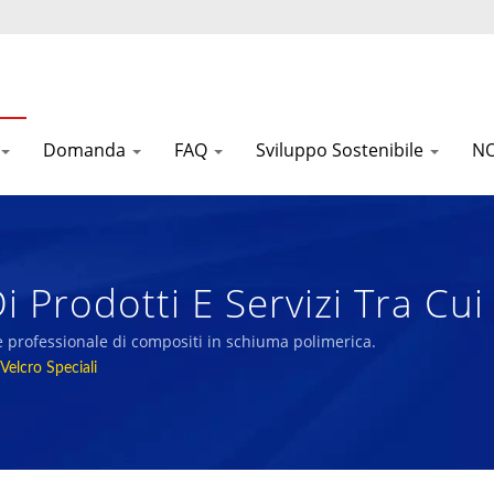
Domanda
FAQ
Sviluppo Sostenibile
NO
 Prodotti E Servizi Tra Cui
o, Anello Non Rasato, Nast
e professionale di compositi in schiuma polimerica.
Velcro Speciali
ong - Produttore Professio