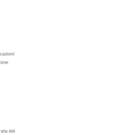
icazioni
Come
rata del