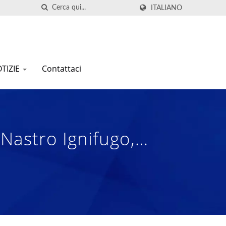
ITALIANO
TIZIE
Contattaci
 Nastro Ignifugo,
ro Saldabile E
nale Di Compositi In