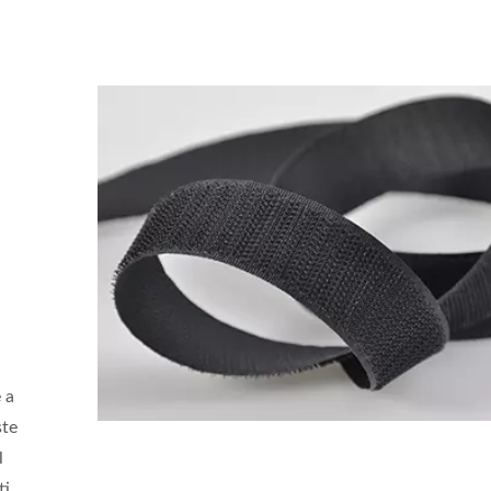
 a
ste
l
ti