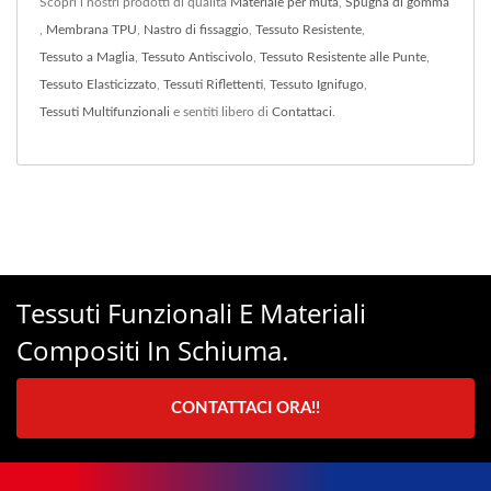
Scopri i nostri prodotti di qualità
Materiale per muta
,
Spugna di gomma
,
Membrana TPU
,
Nastro di fissaggio
,
Tessuto Resistente
,
Tessuto a Maglia
,
Tessuto Antiscivolo
,
Tessuto Resistente alle Punte
,
Tessuto Elasticizzato
,
Tessuti Riflettenti
,
Tessuto Ignifugo
,
Tessuti Multifunzionali
e sentiti libero di
Contattaci
.
Tessuti Funzionali E Materiali
Compositi In Schiuma.
CONTATTACI ORA!!