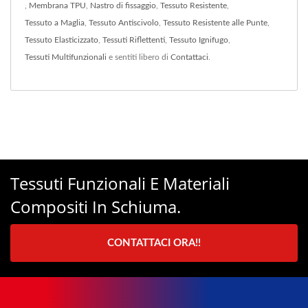
,
Membrana TPU
,
Nastro di fissaggio
,
Tessuto Resistente
,
Tessuto a Maglia
,
Tessuto Antiscivolo
,
Tessuto Resistente alle Punte
,
Tessuto Elasticizzato
,
Tessuti Riflettenti
,
Tessuto Ignifugo
,
Tessuti Multifunzionali
e sentiti libero di
Contattaci
.
Tessuti Funzionali E Materiali
Compositi In Schiuma.
CONTATTACI ORA!!