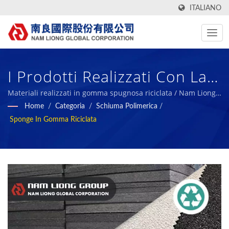
ITALIANO
I Prodotti Realizzati Con La
Spugna Di Gomma Riciclata
Materiali realizzati in gomma spugnosa riciclata / Nam Liong -
Produttore professionale di compositi in schiuma polimerica.
Home
/
Categoria
/
Schiuma Polimerica
/
Possono Non Solo Ridurre I
Sponge In Gomma Riciclata
Rifiuti Ma Anche Far
Rinascere I Rifiuti. / Nam
Liong - Produttore
Professionale Di Compositi
In Schiuma Polimerica.