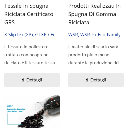
Tessile In Spugna
Prodotti Realizzati In
Riciclata Certificato
Spugna Di Gomma
GRS
Riciclata
X-SlipTex (XP), GTXP / Eco-
WSR, WSR-F / Eco-Family
Famiglia
Il tessuto in poliestere
Il materiale di scarto sarà
trattato con neoprene
prodotto più o meno
riciclato è il tessuto tessuto
durante la produzione del
in poliestere...
materiale in gomma...
Dettagli
Dettagli