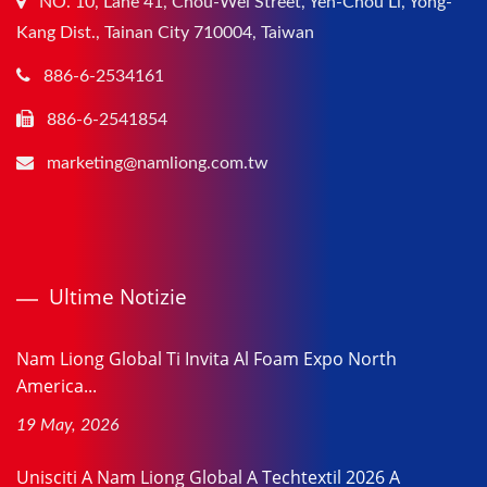
NO. 10, Lane 41, Chou-Wei Street, Yen-Chou Li, Yong-
Kang Dist., Tainan City 710004, Taiwan
886-6-2534161
886-6-2541854
marketing@namliong.com.tw
Ultime Notizie
Nam Liong Global Ti Invita Al Foam Expo North
America...
19 May, 2026
Unisciti A Nam Liong Global A Techtextil 2026 A