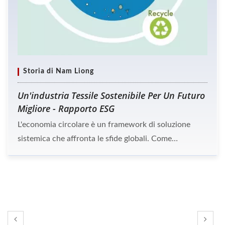
Storia di Nam Liong
Un'industria Tessile Sostenibile Per Un Futuro
Migliore - Rapporto ESG
L'economia circolare è un framework di soluzione
sistemica che affronta le sfide globali. Come
produttore di tessuti, Nam Liong ha implementato
sistemi ISO e soddisfatto standard internazionali per
proteggere il nostro pianeta. Nel 2022, è stato
consegnato un rapporto ESG con la certificazione
AA1000 SES come strumento di comunicazione tra
Nam Liong e le parti interessate.