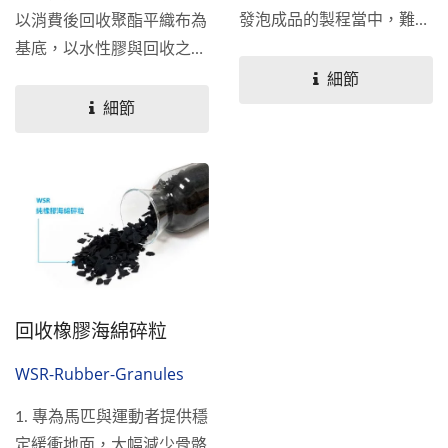
發泡成品的製程當中，難免
以消費後回收聚酯平織布為
會產生廢料，南良國際股份
基底，以水性膠與回收之橡
有公司在生產材料的同時，
膠海綿碎粒複合，產生立體
細節
亦不斷思索如何在滿足人類
狀表面，以達耐磨止滑效
細節
對特定產品功能需求的同
果，且取得GRS全球回收標
時，也能盡可能減少地球垃
準認證（the...
圾量的負擔。南良國際股份
有限公司-台南分公司有充
份的專業技術能力能將橡膠
海綿廢料轉化成以下產品：
回收橡膠海綿碎粒
WSR-Rubber-Granules
1. 專為馬匹與運動者提供穩
定緩衝地面，大幅減少骨骼