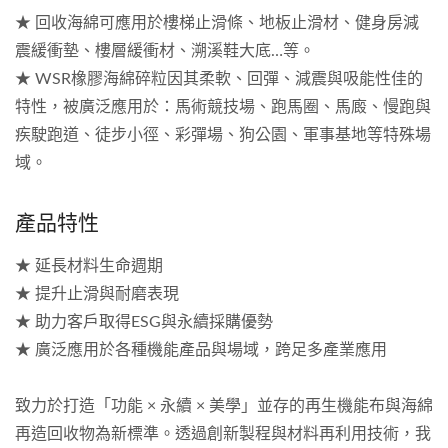
★ 回收海綿可應用於樓梯止滑條、地板止滑材、健身房減
震緩衝墊、樓層緩衝材、溯溪鞋大底…等。
★ WSR橡膠海綿碎粒因其柔軟、回彈、減震與吸能性佳的
特性，被廣泛應用於：馬術競技場、跑馬圈、馬廄、慢跑與
疾駛跑道、徒步小徑、彩彈場、狗公園、軍事基地等特殊場
域。
產品特性
★ 延長材料生命週期
★ 提升止滑與耐磨表現
★ 助力客戶取得ESG與永續採購優勢
★ 廣泛應用於各種機能產品與場域，跨足多產業應用
致力於打造「功能 × 永續 × 美學」並存的再生機能布與海綿
再造回收物為新標準。透過創新製程與材料再利用技術，我