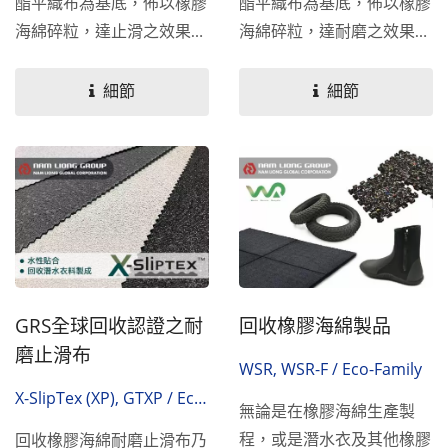
酯平織布為基底，佈以橡膠
酯平織布為基底，佈以橡膠
海綿碎粒，達止滑之效果。
海綿碎粒，達耐磨之效果。
橡膠海綿碎粒是回收自橡膠
橡膠海綿碎粒是回收自橡膠
海綿生產過程中之邊角料所
海綿生產過程中之邊角料所
細節
細節
製成，此材不僅可為您的產
製成，此材不僅可為您的產
品帶來止滑的效果，同時也
品帶來耐磨的效果，同時也
可以為地球減輕垃圾的負
可以為地球減輕垃圾的負
擔。回收橡膠海綿止滑布可
擔。回收橡膠海綿耐磨布可
以再跟橡膠海棉進行貼合，
以再跟橡膠海棉進行貼合，
以達更加的舒適性、更好的
以達更加的舒適性、更好的
保溫性及防水效果；此材亦
保溫性及防水效果；此材亦
可以背膠處理，或是依需求
可以背膠處理，或是依需求
GRS全球回收認證之耐
回收橡膠海綿製品
裁切成條狀或片狀。
裁切成條狀或片狀。
磨止滑布
WSR, WSR-F / Eco-Family
X-SlipTex (XP), GTXP / Eco-
無論是在橡膠海綿生產製
Family
程，或是潛水衣及其他橡膠
回收橡膠海綿耐磨止滑布乃