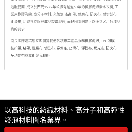
造服務商. 成立於西元1972年並擁有超過50年的橡膠海綿潛水衣料, 工
業用橡膠海綿, 高分子材料, 充氣類, 黏扣帶, 耐磨布, 防火布, 耐切割布,
止滑布, 功能性紗線與成品製造經驗, 南良國際總是可以達到客戶各種品
質的要求.
南良國際邀請您立即瀏覽我們各項專業產品服務
橡膠海綿
,
TPU薄膜
,
黏扣帶
,
綁帶
,
耐磨布
,
切割布
,
穿刺布
,
止滑布
,
彈性布
,
反光布
,
防火布
,
多功能布
並
立即與我聯絡
.
以高科技的紡織材料、高分子和高彈性
發泡材料聞名業界。