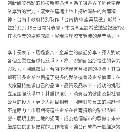
創新研發亮點的科技新城邁進。為了讓各界了解台南產
業厚實的實力、感受在這塊土地上持續深耕的台南精
神，台南市政府特別製作「台南精神 產業驕傲」影片，
並於11月15日召開發表會，市長李孟諺希望透過記錄7家
在地企業的卓越成績，展現這座城市豐沛的產業活力。
李市長表示，透過影片、企業主的談話分享，讓人對於
各個企業在全球化競爭下，為了脫穎而出所投注的努力
與毅力，深感敬佩。台南不僅僅有台積電的投資，其實
還有很多企業也創造了更多的就業機會及企業價值；在
大家堅持追求自己的品牌、品質及品味下，成功的挑戰
立足國際競爭中；其重視環保、消費者的健康及對社會
公益的投入，更令人刮目相看，同時對於員工的照顧也
不遺餘力。市府期待這些企業在台南持續的紮根與經
營，展現出對土地的認同，成為這個城市的驕傲；未來
繼續提供更多優質的工作機會，讓台南成為一個經濟繁