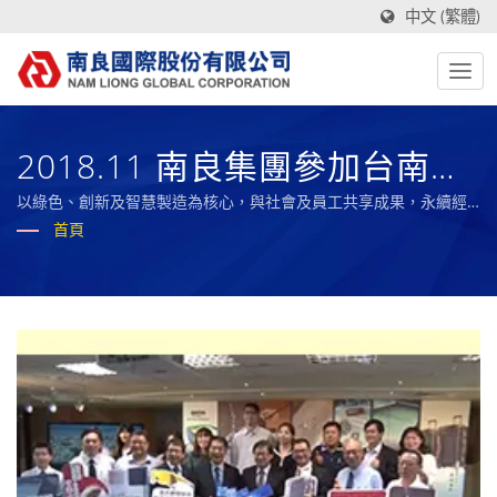
中文 (繁體)
2018.11 南良集團參加台南市
政府「台南精神 產業驕傲」影
以綠色、創新及智慧製造為核心，與社會及員工共享成果，永續經
營的全球複合材料之標竿企業。
首頁
片發表會