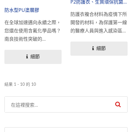
P2防護衣、生質環保抗菌
防護衣 、防護外套
防水型PU塗層膠
防護衣複合材料為疫情下所
開發的材料，為保護第一線
在全球加速邁向永續之際，
的醫療人員與進入感染區的
您還在使用含氟化學品嗎？
人員等等，在嚴峻的環境下
南良技術性突破的
積極研究與嘗試，為提供大
SUPRACOAT...
細節
家更安全的防護，我們從市
細節
面上與內部的材料，進行多
方面討論與研究，在最終達
到目的地的同時，也為環境
結果 1 - 10 的 10
盡一份心力。市面上的防護
衣材料為不織布SMS三層結
構居多，其中一層包含淋膜
或貼合PE薄膜，但是其透
濕性較差，無法長時間穿
著；再加上大量生產時所造