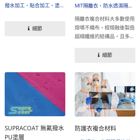
擇更具安全與環保PUR重貼
撥水加工、貼合加工、塗層
MIT隔離衣、防水透濕隔離
技術。
加工
衣
隔離衣複合材料大多數使用
熔噴不織布，經熔融後製造
細節
超細纖維的結構品，且多數
為一次性防疫產品，若不進
行妥善的回收，將會帶給環
細節
境傷害與威脅，最後危及到
人類，因此我們將這個問題
進一步研究，使用特定的布
料為基底，貼合具回收的透
濕薄膜，其中與熔噴不織布
最大的差異在於可重複洗滌
使用，此材料開發成功後，
也通過台灣CNS14798...
SUPRACOAT 無氟撥水
防護衣複合材料
PU塗層