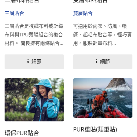
組化設計，讓客戶能在舒適
三層貼合
雙層貼合
度、重量與支撐性間找到最
理想的平衡，協助客戶降低
三層貼合是梭織布料或針織
可適用於雨衣、防風、帳
研發成本、縮短產品上市時
布料與TPU薄膜組合的複合
篷、起毛布貼合等，輕巧實
間。
材料。 南良擁有兩條貼合
用。服裝輕量布料
生產線，可滿足不同的要
（Nylon...
求。
細節
細節
PUR重貼(類重貼)
環保PUR貼合