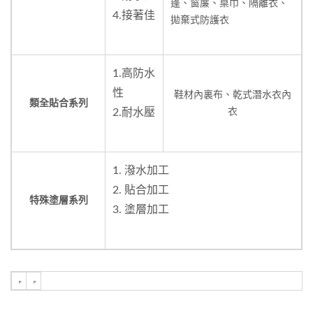
蓬、窗簾、桌巾、隔離衣、
4.接著佳
拋棄式防護衣
1.高防水
性
鞋材內裏布、乾式潛水衣內
類全貼合系列
2.耐水壓
衣
1. 潑水加工
2. 貼合加工
特殊塗層系列
3. 塗層加工