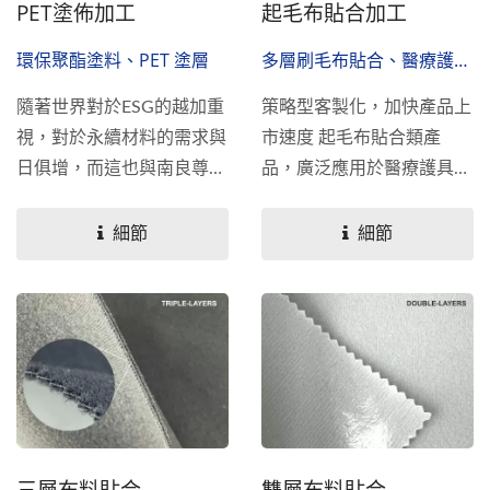
PET塗佈加工
起毛布貼合加工
環保聚酯塗料、PET 塗層
多層刷毛布貼合、醫療護具
用布貼合、柔軟內襯複合技
隨著世界對於ESG的越加重
策略型客製化，加快產品上
術
視，對於永續材料的需求與
市速度 起毛布貼合類產
日俱增，而這也與南良尊重
品，廣泛應用於醫療護具及
生命與愛護環境的核心價值
充氣裝置、運動防護、戶外
不謀而合。 ...
及工業裝備等產品的可調整
細節
細節
式固定帶，是決定產品使用
靈活度及耐用度的關鍵配
件。相較於市面上僅提供標
準規格產品，南良除了多樣
化的起毛布選擇，並可設計
如單層~三層不同組合、手
感及與硬挺度，並可提供後
段切條的加工服務，多種模
三層布料貼合
雙層布料貼合