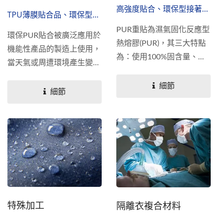
高強度貼合、環保型接著
TPU薄膜貼合品、環保型接
劑、重貼加工
著劑、面料貼合
PUR重貼為濕氣固化反應型
環保PUR貼合被廣泛應用於
熱熔膠(PUR)，其三大特點
機能性產品的製造上使用，
為：使用100%固含量、無
當天氣或周遭環境產生變化
溶劑、無VOCs排放，符合
時，隨手拿起一件機能外套
綠色製程。其上膠量比例較
細節
搭配，可以應對各種環境表
細節
一般的PUR貼合高，過程無
現如透濕、透氣、保暖或是
須烘乾，具有極高貼合強
防風與防水等不同功能性。
度；與市場上溶劑型接著劑
相較可以了解到，其溶劑型
非100%的成分使用，製程
中需加入烘乾、加熱，待溶
劑揮發後會產生VOCs排
放，造成環境汙染。因此為
特殊加工
隔離衣複合材料
了保護環境生態，您可以選