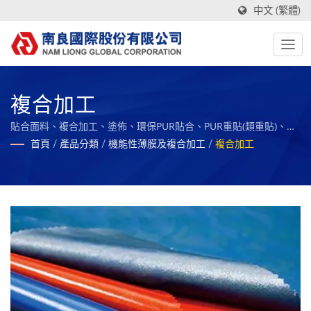
中文 (繁體)
複合加工
貼合面料、複合加工、塗佈、環保PUR貼合、PUR重貼(類重貼)、特
殊加工、隔離衣複合材料、防護衣複合材料 / 以綠色、創新及智慧
首頁
/
產品分類
/
機能性薄膜及複合加工
/
複合加工
製造為核心，與社會及員工共享成果，永續經營的全球複合材料之
標竿企業。