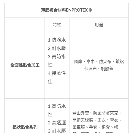
薄膜複合材料ENPROTEX ®
特性
用途
1.防潑水
2.耐水壓
3.高防水
窗簾、桌巾、防火布、鍍鋁
性
全面性貼合加工
保溫布、帆船蓋
4.接著性
佳
1.高防水
登山外套、防風防寒夾克、
性
高爾夫球裝、雨衣、雪衣、
2.高透溼
點狀貼合系列
單車服、手套、椅套、帳
3.耐水壓