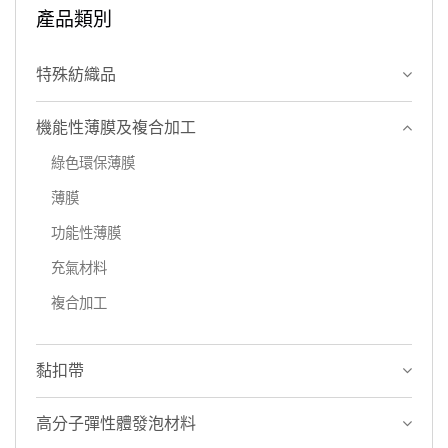
產品類別
成的能源消耗，最終還是會
影響這環境的發展，綜合上
特殊紡織品
述考量，我們將困難點轉化
為力量，開發「生質透濕
機能性薄膜及複合加工
TPU薄膜」，材料通過美國
AAMI...
綠色環保薄膜
薄膜
功能性薄膜
充氣材料
複合加工
黏扣帶
高分子彈性體發泡材料