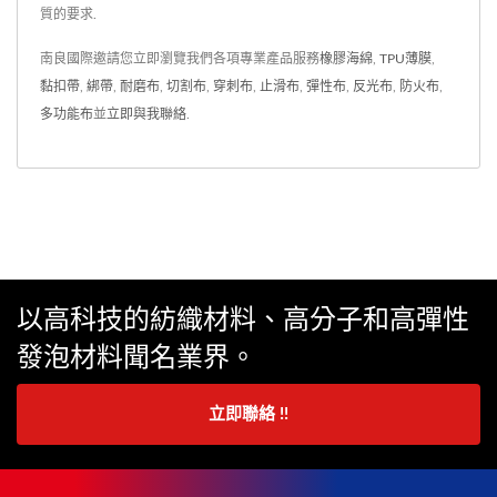
質的要求.
南良國際邀請您立即瀏覽我們各項專業產品服務
橡膠海綿
,
TPU薄膜
,
黏扣帶
,
綁帶
,
耐磨布
,
切割布
,
穿刺布
,
止滑布
,
彈性布
,
反光布
,
防火布
,
多功能布
並
立即與我聯絡
.
以高科技的紡織材料、高分子和高彈性
發泡材料聞名業界。
立即聯絡 !!