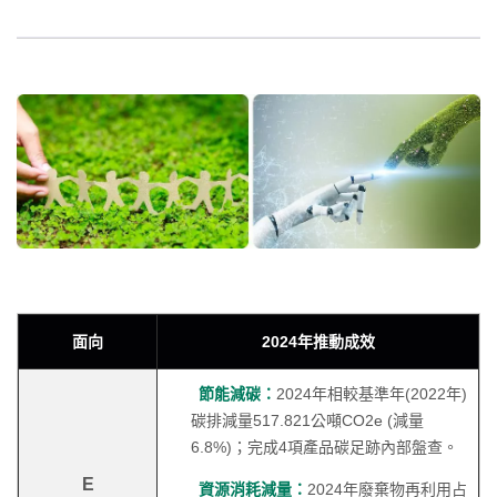
面向
2024年推動成效
節能減碳：
2024年相較基準年(2022年)
碳排減量517.821公噸CO2e (減量
6.8%)；完成4項產品碳足跡內部盤查。
E
資源消耗減量：
2024年廢棄物再利用占