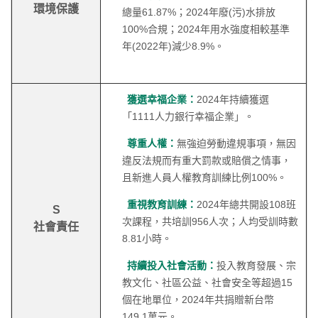
環境保護
總量61.87%；2024年廢(污)水排放
100%合規；2024年用水強度相較基準
年(2022年)減少8.9%。
獲選幸福企業：
2024年持續獲選
「1111人力銀行幸福企業」。
尊重人權：
無強迫勞動違規事項，無因
違反法規而有重大罰款或賠償之情事，
且新進人員人權教育訓練比例100%。
重視教育訓練：
2024年總共開設108班
S
次課程，共培訓956人次；人均受訓時數
社會責任
8.81小時。
持續投入社會活動：
投入教育發展、宗
教文化、社區公益、社會安全等超過15
個在地單位，2024年共捐贈新台幣
149.1萬元。