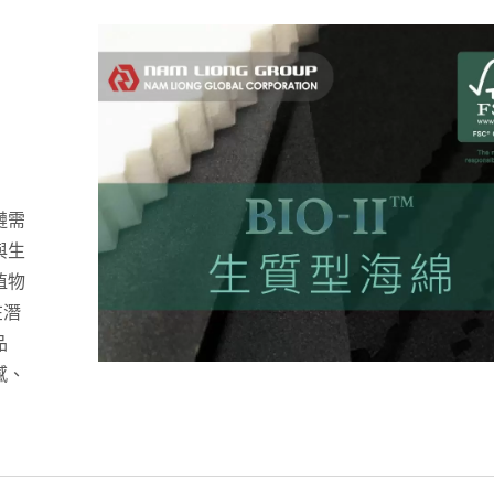
鏈需
與生
植物
在潛
品
感、