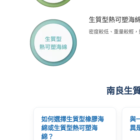
生質型熱可塑海
密度較低、重量較輕，
南良生
如何選擇生質型橡膠海
與
ISO 27001 (資訊安全管理系
綿或生質型熱可塑海
異
統)
綿？