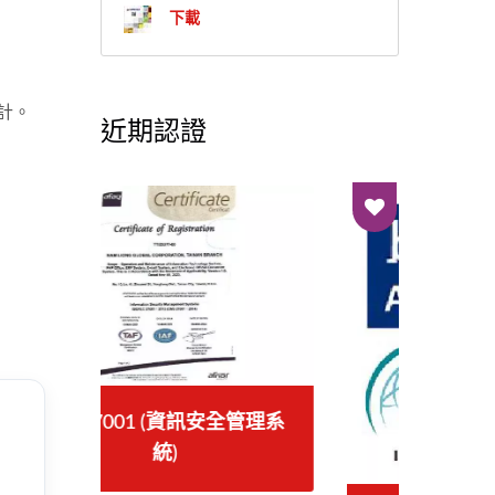
下載
計。
近期認證
管理系
IS