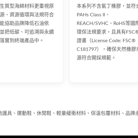
生質型海綿材料更重視原
本系列不含氯丁橡膠，並符
認證證書
源、資源循環與法規符合
PAHs Class II、
能協助品牌降低石油依
REACH/SVHC、RoHS等國
並把低碳、可追溯與永續
環保法規要求，且具有FSC
落實到終端產品中。
證書（License Code: FSC®
C181797），確保天然橡膠
源符合開採規範。
動護具、運動鞋、休閒鞋、輕量緩衝材料、保溫包覆材料、品牌