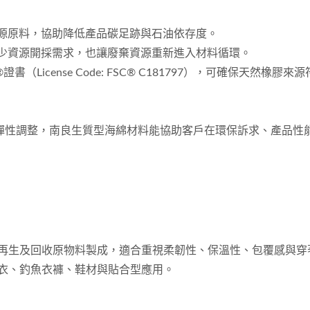
來源原料，協助降低產品碳足跡與石油依存度。
減少資源開採需求，也讓廢棄資源重新進入材料循環。
License Code: FSC® C181797），可確保天然橡膠來
彈性調整，南良生質型海綿材料能協助客戶在環保訴求、產品性
再生及回收原物料製成，適合重視柔韌性、保溫性、包覆感與穿
衣、釣魚衣褲、鞋材與貼合型應用。