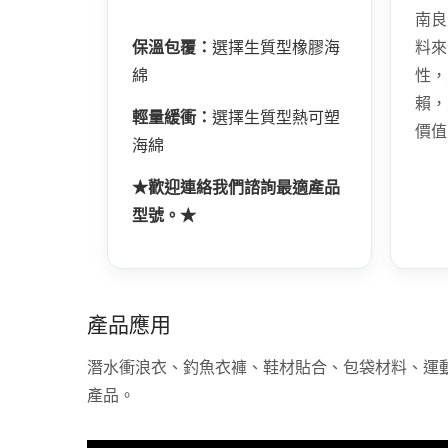
南良
保溫包覆：
選擇生質型橡膠海
料來
綿
性，
賴，
輕量緩衝：
選擇生質型熱可塑
價值
海綿
★歡迎連絡我們諮詢最適產品
型號。★
產品應用
潛水衝浪衣、釣魚衣褲、鞋材貼合、包袋材料、運
產品。