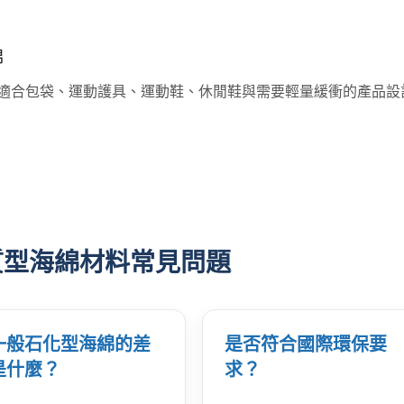
綿
適合包袋、運動護具、運動鞋、休閒鞋與需要輕量緩衝的產品設
質型海綿材料常見問題
一般石化型海綿的差
是否符合國際環保要
ISO 27001 (資訊安全
是什麼？
求？
統)