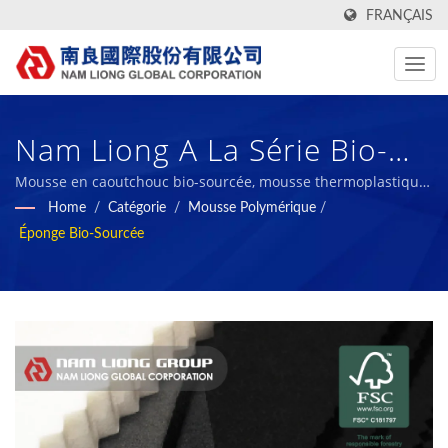
FRANÇAIS
Nam Liong A La Série Bio-
Sourcée Pour La Mousse En
Mousse en caoutchouc bio-sourcée, mousse thermoplastique
bio-sourcée / Nam Liong - Fabricant professionnel de
Home
/
Catégorie
/
Mousse Polymérique
/
Caoutchouc Et La Mousse
composites en mousse polymère.
Éponge Bio-Sourcée
Thermoplastique. / Nam
Liong - Fabricant
Professionnel De
Composites En Mousse
Polymère.