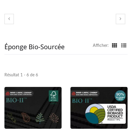
L'éponge en caoutchouc BIO II™ à base biologique
certifiée USDA et FSC™ est classée en fonction du
pourcentage de bio-caoutchouc - 90 %, 75 %, 65 % et
30 %.
Éponge Bio-Sourcée
Afficher:
Résultat 1 - 6 de 6