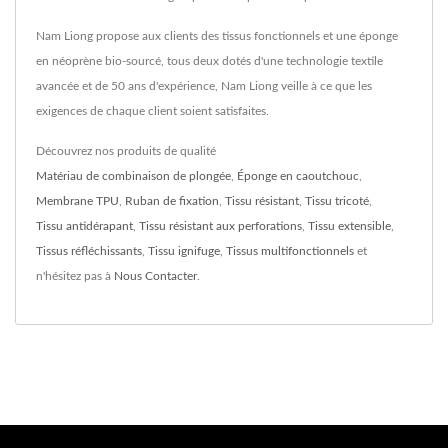
Nam Liong propose aux clients des tissus fonctionnels et une éponge
en néoprène bio-sourcé, tous deux dotés d'une technologie textile
avancée et de 50 ans d'expérience, Nam Liong veille à ce que les
exigences de chaque client soient satisfaites.
Découvrez nos produits de qualité
Matériau de combinaison de plongée
,
Éponge en caoutchouc
,
Membrane TPU
,
Ruban de fixation
,
Tissu résistant
,
Tissu tricoté
,
Tissu antidérapant
,
Tissu résistant aux perforations
,
Tissu extensible
,
Tissus réfléchissants
,
Tissu ignifuge
,
Tissus multifonctionnels
et
n'hésitez pas à
Nous Contacter
.