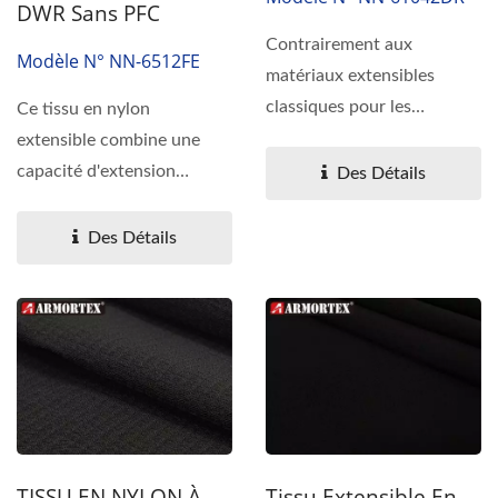
DWR Sans PFC
Contrairement aux
Modèle N° NN-6512FE
matériaux extensibles
classiques pour les
Ce tissu en nylon
vêtements, le tissu
extensible combine une
extensible...
capacité d'extension
Des Détails
exceptionnelle dans les
quatre...
Des Détails
TISSU EN NYLON À
Tissu Extensible En