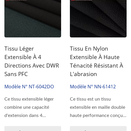
Tissu Léger
Tissu En Nylon
Extensible À 4
Extensible À Haute
Directions Avec DWR
Ténacité Résistant À
Sans PFC
L'abrasion
Modèle N° NT-6042DO
Modèle N° NN-61412
Ce tissu extensible léger
Ce tissu est un tissu
combine une capacité
extensible en maille double
d'extension dans 4
haute performance conçu
directions avec une
pour des applications...