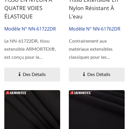
QUATRE VOIES
Nylon Résistant À
ÉLASTIQUE
L'eau
Modèle N° NN-61722DR
Modèle N° NN-61762DR
Le NN-61722DR, tissu
Contrairement aux
extensible ARMORTEX®,
matériaux extensibles
est conçu pour la
classiques pour les
protection contre
vêtements, le tissu
l'abrasion...
extensible...
Des Détails
Des Détails