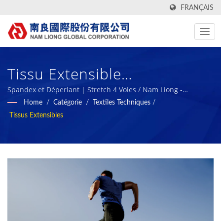
FRANÇAIS
Tissu Extensible
ARMORTEX® / Nam Liong -
Spandex et Déperlant | Stretch 4 Voies / Nam Liong -
Fabricant professionnel de composites en mousse polymère.
Home
/
Catégorie
/
Textiles Techniques
/
Fabricant Professionnel De
Tissus Extensibles
Composites En Mousse
Polymère.