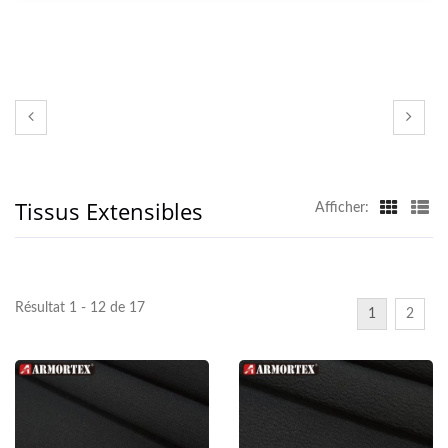
langue, puis la partie supérieure de la chaussure. La
production de tissus à émissions nulles est devenue
une responsabilité sociale pour les marques
d'aujourd'hui, ainsi, le client a exigé un processus de
production non toxique. Cela inclut l'utilisation
d'additifs et de solutions écologiques, de matériaux
recyclés et biodégradables, de produits chimiques
Tissus Extensibles
doux lors de la fabrication de tissus anti-
Afficher:
éclaboussures, etc.
Résultat 1 - 12 de 17
1
2