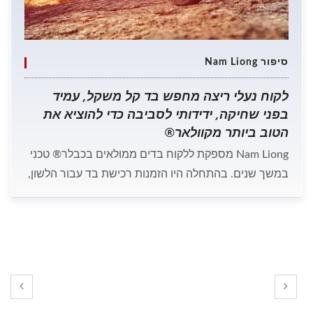
סיפור Nam Liong
לקוח נעלי ריצה מחפש בד קל משקל, עמיד
בפני שחיקה, ידידותי לסביבה כדי להוציא את
הטוב ביותר מקוולאר®
Nam Liong מספקת ללקוח בדים ממולאים בכבלר® טכני
במשך שנים. בהתחלה היו הזמנות רכישת בד עבור הלשון,
ואז החלק העליון של הנעל. ייצור בד עם אפס פליטות הפך
לאחריות חברתית עבור המותגים של היום, ולכן הלקוח
דרש תהליך ייצור שאינו רעיל. זה כולל את השימוש
בתוספים ופתרונות ידידותיים לסביבה, חומרים ממוחזרים
וביודגרדביליים, כימיקלים עדינים כאשר מייצרים בדים נגד
התזה, וכן הלאה.