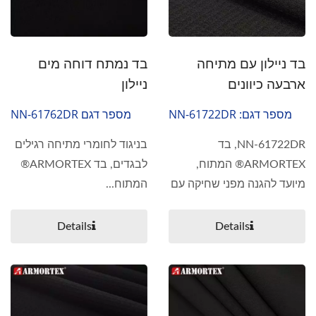
בד ניילון עם מתיחה
בד נמתח דוחה מים
ארבעה כיוונים
ניילון
מספר דגם: NN-61722DR
מספר דגם NN-61762DR
NN-61722DR, בד
בניגוד לחומרי מתיחה רגילים
ARMORTEX® המתוח,
לבגדים, בד ARMORTEX®
מיועד להגנה מפני שחיקה עם
המתוח...
יכולת...
Details
Details