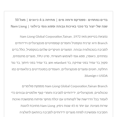
בדים נמתחים - ספנדקס ודוחה מים | מתיחה ב-4 כיוונים | מעל 50
שנה של ייצור בד טכני באיכות גבוהה וספוג גומי ביולוגי | Nam Liong
נמצאת בטייוואן מאז 1972, Nam Liong Global Corporation,Tainan
Branch היא יצרנית טקסטיל וחומרים קומפוזיטיים פונקציונליים וידידותיים
לסביבה בטכנולוגיה גבוהה. המוצרים העיקריים שלהם בטקסטיל, כולל בדים
נמתחים, ניאופרן, ספוג גומי לשימוש תעשייתי, סרט TPU, מוצרים מתנפחים,
סקוץ', בד עמיד בפני שחיקה, בד retardant אש, בד עמיד בפני חיתוך, בד נגד
החלקה, חוטים ומוצרים פונקציונליים, העומדים בסטנדרטים בינלאומיים כמו
USDA ו-bluesign.
Nam Liong Global Corporation,Tainan Branch מספקת פולימרים
טכנולוגיים, פונקציונליים, ידידותיים לסביבה וחומרי קצף אלסטיים גבוהים כדי
לעמוד בכל הדרישות של לקוחותינו עם יכולת מחקר ופיתוח מתמשכת ואיכות
שירות מצוינת. עם יותר מ-45 שנות ניסיון, Nam Liong מחויבת להגנת
הסביבה וממשיכה לפתח מוצרים ידידותיים לסביבה בהתאם לרגולציה