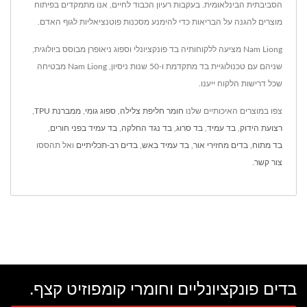
הסביבתית הבינלאומית. בעקבות רעיון הכבוד לחיים, אנו מתמקדים בפיתוח
מוצרים להגנה על הבריאות כדי להימנע מסכנות פוטנציאליות לגוף האדם.
Nam Liong מציעה ללקוחותיה בד פונקציונלי וספוג ניאופרן מבוסס ביולוגית,
שניהם עם טכנולוגיית בד מתקדמת ו-50 שנות ניסיון, Nam Liong מבטיחה
שכל דרישות הלקוח ייענו.
צפו במוצרים האיכותיים שלנו
חומר חליפת צלילה
,
ספוג גומי
,
ממברנת TPU
,
רצועת הידוק
,
בד עמיד
,
בד סרוג
,
בד נגד החלקה
,
בד עמיד בפני חורים
,
בד מתוח
,
בדים מחזירי אור
,
בד עמיד באש
,
בדים רב-תכליתיים
ואל תהססו
צור קשר
.
בדים פונקציונליים וחומרי קומפוזיט קצף.