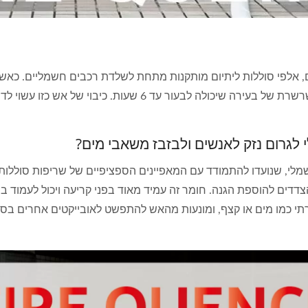
אלפי סוללות ליתיום מותקנות מתחת לשלדת רכבים חשמליים. כאשר ס
 6 שעות. כיבוי של אש כזו עשוי לדרוש עד 75 טון מים.
 לגרום נזק לאנשים ולבזבז משאבי מים?
לות לרכב חשמלי, שנועדו להתמודד עם המאפיינים הספציפיים של שריפות סול
צדדים להוספת הגנה. חומר זה עמיד מאוד בפני קריעה ויכול לעמוד ב
תי כמו מים או קצף, ומונעות מהאש להתפשט לאובייקטים אחרים בסב