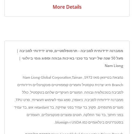
More Details
ממברנה ידידותית לסביבה - תרמופלסטיים, סרט ידידותי לסביבה |
מעל 50 שנה של ייצור בד טכני באיכות גבוהה וספוג גומי ביולוגי |
Nam Liong
נמצאת בטייוואן מאז 1972, Nam Liong Global Corporation,Tainan
Branch היא יצרנית טקסטיל וחומרים קומפוזיטיים פונקציונליים וידידותיים
לסביבה בטכנולוגיה גבוהה. המוצרים העיקריים שלהם בטקסטיל, כולל
ממברנה ידידותית לסביבה, ניאופרן, ספוג גומי לשימוש תעשייתי, סרט TPU,
מוצרים מתנפחים, סקוץ', בד עמיד בפני שחיקה, בד retardant אש, בד עמיד
בפני חיתוך, בד נגד החלקה, חוטים ומוצרים פונקציונליים, העומדים
בסטנדרטים בינלאומיים כמו USDA ו-bluesign.