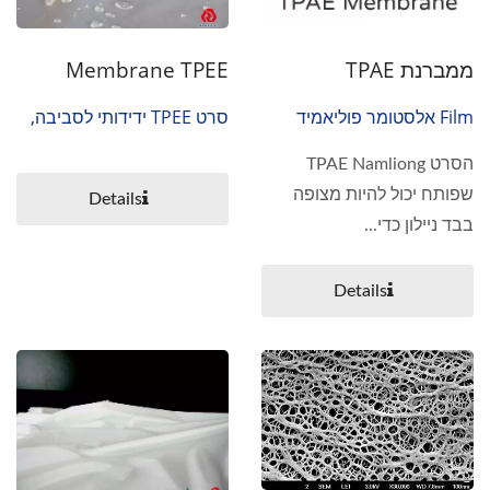
ממברנת TPAE
Membrane TPEE
Film אלסטומר פוליאמיד
סרט TPEE ידידותי לסביבה,
תרמופלסטי
תרמופלסטית פוליאסטר
הסרט TPAE Namliong
אלסטומר, משפחת אקו,
שפותח יכול להיות מצופה
Details
Membrane PES
בבד ניילון כדי...
Details