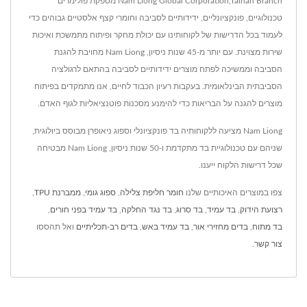
Nam Liong Global Corporation,Tainan Branch מספקת פולימרים
טכנולוגיים, פונקציונליים, ידידותיים לסביבה וחומרי קצף אלסטיים גבוהים כדי
לעמוד בכל הדרישות של לקוחותינו עם יכולת מחקר ופיתוח מתמשכת ואיכות
שירות מצוינת. עם יותר מ-45 שנות ניסיון, Nam Liong מחויבת להגנת
הסביבה וממשיכה לפתח מוצרים ידידותיים לסביבה בהתאם לרגולציה
הסביבתית הבינלאומית. בעקבות רעיון הכבוד לחיים, אנו מתמקדים בפיתוח
מוצרים להגנה על הבריאות כדי להימנע מסכנות פוטנציאליות לגוף האדם.
Nam Liong מציעה ללקוחותיה בד פונקציונלי וספוג ניאופרן מבוסס ביולוגית,
שניהם עם טכנולוגיית בד מתקדמת ו-50 שנות ניסיון, Nam Liong מבטיחה
שכל דרישות הלקוח ייענו.
צפו במוצרים האיכותיים שלנו
חומר חליפת צלילה
,
ספוג גומי
,
ממברנת TPU
,
רצועת הידוק
,
בד עמיד
,
בד סרוג
,
בד נגד החלקה
,
בד עמיד בפני חורים
,
בד מתוח
,
בדים מחזירי אור
,
בד עמיד באש
,
בדים רב-תכליתיים
ואל תהססו
צור קשר
.