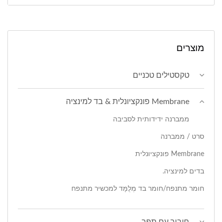
מוצרים
טקסטילים טכניים
Membrane פונקציונלית & בד למינציה
ממברנה ידידותית לסביבה
סרט / ממברנה
Membrane פונקציונלית
בדים למינציה.
חומר מתנפח/חומר בד מְלֻמָּד למכשיר מתנפח
חיבור עם תפר