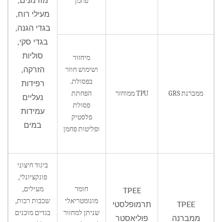
פחמן
מזדמנים,
מעילי רוח,
בגדי הגנה,
בגדי סקי,
סוליות
מיחזור
ושימוש חוזר
הזרקה,
בפסולת.
רפידות
ממברנת GRS
TPU ממוחזר
הפחתת
נעליים
פסולת
עמידות
פלסטיק
במים
ופליטות פחמן
ביגוד חיצוני
פונקציונלי,
חומר
מעילים,
TPEE
מונומטריאלי
שכבות רכות,
TPEE
תרמופלסטי
שניתן למחזור
בגדים מוכנים
ממברנה
פוליאסטר