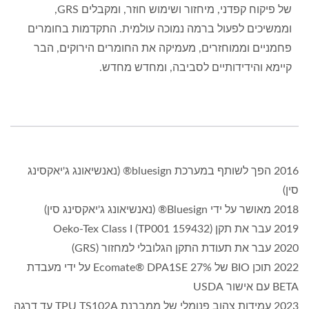
של פיקוח קפדני, מיחזור ושימוש חוזר, ומקבלים GRS,
וממשיכים לפעול ברמה נמוכה עולמית. התקדמות בחומרים
פחמניים וממוחזרים, מעמיקה את החומרים הירוקים, הבר
קיימא והידידותיים לסביבה, ומחדש מחדש.
2016 הפך לשותף במערכת bluesign® (נאנשיאונג ג'יאקסינג
סין)
2018 מאושר על ידי Bluesign® (נאנשיאונג ג'יאקסינג סין)
2019 עבר את תקן Oeko-Tex Class I (TP001 159432)
2020 עבר את תעודת התקן הגלובלי למחזור (GRS)
2022 תוכן BIO של 27% Ecomate® DPA1SE על ידי מעבדת
BETA עם אישור USDA
2023 עמידות צהוב פנומלי של ממברנת TPU TS102A עד דרגה