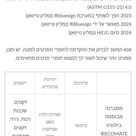
4.0 (ASTM G155-21)
2023 הפך לשותף במערכת bluesign® (נמליון טייוואן)
2024 מאושר על ידי Bluesign® (נמליון טייוואן)
2024 סיום HIGG (נמליון טייוואן)
אנא המשך לבדוק את ההקדמה לחומרי הסרטים למטה, יש תוכן
מפורט יותר שיכול לעזור לך למצוא חומרי סרטים מתאימים.
יתרונות
מרכיבים
יישומים
סביבתיים
ז'קטים,
ממברנה
שכבות
הפחתת תלות
מבוססת
רכות, ג'רזי,
בנפט
ביולוגיה
ביומסה
ז'קטים
ובפליטות
ECOMATE®