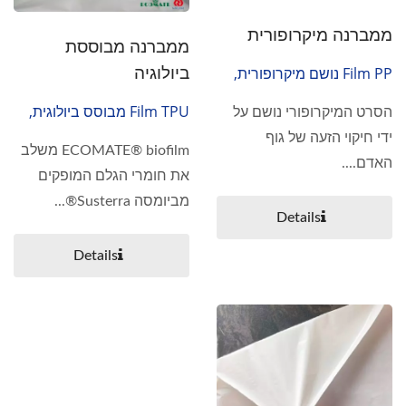
ממברנה מיקרופורית
ממברנה מבוססת
ביולוגיה
Film PP נושם מיקרופורית,
פוליאתילן
Film TPU מבוסס ביולוגית,
הסרט המיקרופורי נושם על
TPU פוליאוריתן תרמופלסטי,
ידי חיקוי הזעה של גוף
ECOMATE® biofilm משלב
Film מוסמך GRS,
האדם....
את חומרי הגלם המופקים
תרמופלסטיים, Film ידידותי
מביומסה Susterra®...
לסביבה, משפחת אקו, BIO
Details
TPEE
Details