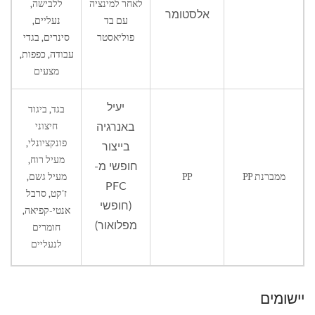
לאחר למינציה
ללבישה,
אלסטומר
עם בד
נעליים,
פוליאסטר
סינרים, בגדי
עבודה, כפפות,
מצעים
יעיל
בגד, ביגוד
חיצוני
באנרגיה
פונקציונלי,
בייצור
מעיל רוח,
חופשי מ-
ממברנת PP
PP
מעיל גשם,
PFC
ז'קט, סרבל
(חופשי
אנטי-קפיאה,
מפלואור)
חומרים
לנעליים
יישומים