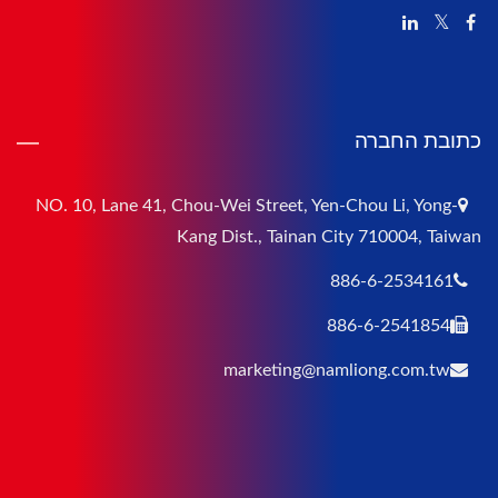
כתובת החברה
NO. 10, Lane 41, Chou-Wei Street, Yen-Chou Li, Yong-
Kang Dist., Tainan City 710004, Taiwan
886-6-2534161
886-6-2541854
marketing@namliong.com.tw