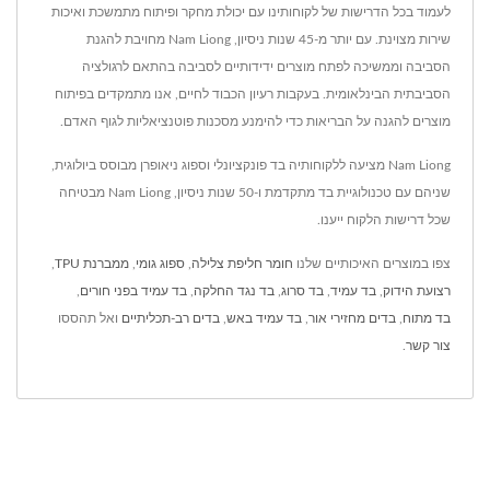
לעמוד בכל הדרישות של לקוחותינו עם יכולת מחקר ופיתוח מתמשכת ואיכות
שירות מצוינת. עם יותר מ-45 שנות ניסיון, Nam Liong מחויבת להגנת
הסביבה וממשיכה לפתח מוצרים ידידותיים לסביבה בהתאם לרגולציה
הסביבתית הבינלאומית. בעקבות רעיון הכבוד לחיים, אנו מתמקדים בפיתוח
מוצרים להגנה על הבריאות כדי להימנע מסכנות פוטנציאליות לגוף האדם.
Nam Liong מציעה ללקוחותיה בד פונקציונלי וספוג ניאופרן מבוסס ביולוגית,
שניהם עם טכנולוגיית בד מתקדמת ו-50 שנות ניסיון, Nam Liong מבטיחה
שכל דרישות הלקוח ייענו.
צפו במוצרים האיכותיים שלנו
חומר חליפת צלילה
,
ספוג גומי
,
ממברנת TPU
,
רצועת הידוק
,
בד עמיד
,
בד סרוג
,
בד נגד החלקה
,
בד עמיד בפני חורים
,
בד מתוח
,
בדים מחזירי אור
,
בד עמיד באש
,
בדים רב-תכליתיים
ואל תהססו
צור קשר
.