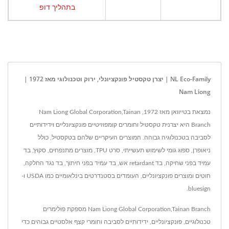
בתהליך דופ
NL Eco-Family | יצרן טקסטיל פונקציונלי, ירוק וטכנולוגי מאז 1972 |
Nam Liong
נמצאת בטייוואן מאז 1972, Nam Liong Global Corporation,Tainan
Branch היא יצרנית טקסטיל וחומרים קומפוזיטיים פונקציונליים וידידותיים
לסביבה בטכנולוגיה גבוהה. המוצרים העיקריים שלהם בטקסטיל, כולל
ניאופרן, ספוג גומי לשימוש תעשייתי, סרט TPU, מוצרים מתנפחים, סקוץ', בד
עמיד בפני שחיקה, בד retardant אש, בד עמיד בפני חיתוך, בד נגד החלקה,
חוטים ומוצרים פונקציונליים, העומדים בסטנדרטים בינלאומיים כמו USDA ו-
bluesign.
Nam Liong Global Corporation,Tainan Branch מספקת פולימרים
טכנולוגיים, פונקציונליים, ידידותיים לסביבה וחומרי קצף אלסטיים גבוהים כדי