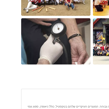
ים וידידותיים לסביבה בטכנולוגיה גבוהה. המוצרים העיקריים שלהם בטקסטיל, כולל ניאופרן, ספוג גומי