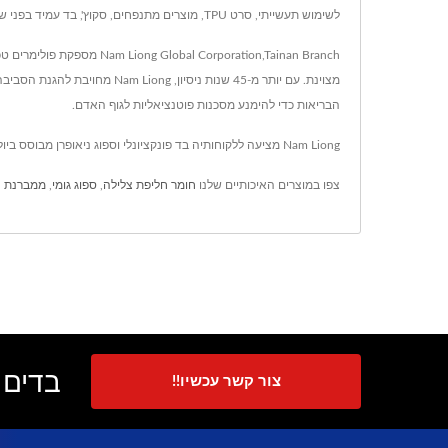
לשימוש תעשייתי, סרט TPU, מוצרים מתנפחים, סקוץ', בד עמיד בפני שחיקה, בד retardant אש, בד עמיד בפני חיתוך, בד נגד החלקה, חוטים ומוצרים פונקציונליים, העומדים בסטנדרטים בינלאומיים כמו USDA ו-bluesign.
orporation,Tainan Branch
מצוינת. עם יותר מ-45 שנות 
הבריאות כדי להימנע מסכנות פוטנציאליות לגוף האדם.
Nam Liong מציעה ללקוחותיה בד פונקציונלי וספוג ניאופרן מבוסס ביולוגית, שניהם עם טכנולוגיית בד מתקדמת ו-50 שנות ניסיון, Nam Liong מבטיחה שכל דרישות הלקוח ייענו.
צפו במוצרים האיכותיים שלנו
חומר חליפת צלילה
,
ספוג גומי
,
ממברנת TPU
בדים פ
צור קשר עכשיו!!