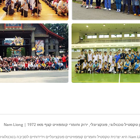
נמצאת בטייוואן מאז 1972, Nam Liong Global Corporation,Tainan Branch היא יצרנית טקסטיל וחומרים קומפוזיטיים פונקציונלי