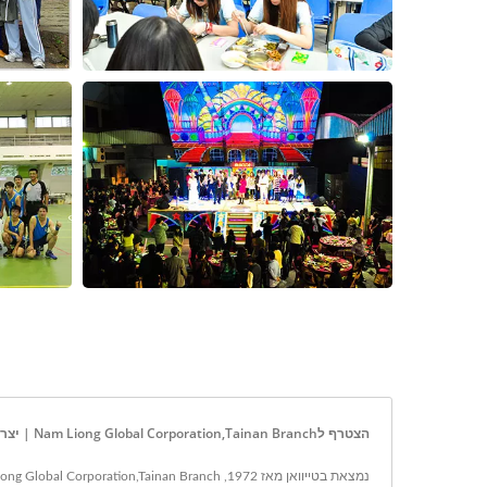
הצטרף לNam Liong Global Corporation,Tainan Branch | יצרן טקסטיל טכנולוגי, פונקציונלי, ירוק וחומרי קומפוזיט קצף מאז 1972 | Nam Liong