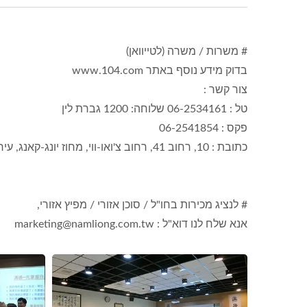
# משרות / משרה (לטייוואן)
בדוק מידע נוסף באתר www.104.com
צור קשר :
טל : 06-2534161 שלוחה: 1200 גברת לין
פקס : 06-2541854
כתובת : 10, רחוב 41, רחוב צ'ואו-ווי, מחוז יונג-קאנג, עיר טיינאן, טייוואן
# לנציג מכירות בחו"ל / סוכן אזורי / מפיץ אזורי,
אנא שלח לנו דוא"ל : marketing@namliong.com.tw