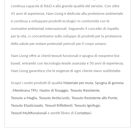
continua capacità di R&D e alla grande qualità del servizio. Con oltre
45 anni di esperienza, Nam Liong è dedicata alla protezione ambientale
e continua a sviluppare prodotti ecologici in conformità con le
normative ambientali internazionali. Seguendo il concetto di rispetto
per la vita, ci concentriamo sullo sviluppo di prodotti per la protezione
della salute per evitare potenziali pericoli per il corpo umano.
Nam Liong offre ai clienti tessuti funzionali e spugna di neoprene bio-
based, entrambi con tecnologia tessile avanzata e 50 anni di esperienza,
Nam Liong garantisce che le esigenze di ogni cliente siano soddisfatte.
Scopri i nostri prodotti di qualità
Materiale per muta
,
Spugna di gomma
,
Membrana TPU
,
Nastro di fissaggio
,
Tessuto Resistente
,
Tessuto a Maglia
,
Tessuto Antiscivolo
,
Tessuto Resistente alle Punte
,
Tessuto Elasticizzato
,
Tessuti Riflettenti
,
Tessuto Ignifugo
,
Tessuti Multifunzionali
e sentiti libero di
Contattaci
.