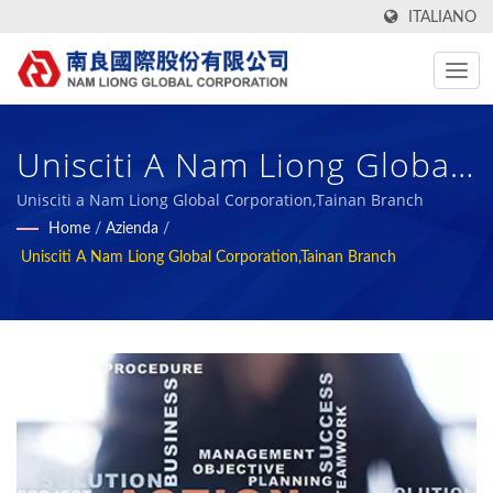
ITALIANO
Unisciti A Nam Liong Global
Corporation,Tainan Branch /
Unisciti a Nam Liong Global Corporation,Tainan Branch
Home
/
Azienda
/
Produttore Di Tessuti
Unisciti A Nam Liong Global Corporation,Tainan Branch
Tecnologici, Funzionali E
Verdi & Materiali Compositi
In Schiuma Dal 1972 | Nam
Liong