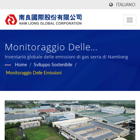
ITALIANO
Monitoraggio Delle
Emissioni / Produttore Di
Inventario globale delle emissioni di gas serra di Namliong
Home
/
Sviluppo Sostenibile
/
Tessuti Tecnologici,
Monitoraggio Delle Emissioni
Funzionali, Verdi E Materiali
Compositi In Schiuma Dal
1972 | Nam Liong