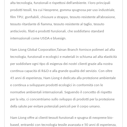
alta tecnologia, funzionali e rispettosi dell'ambiente. I loro principali
prodotti tessili, tra cui Neoprene, gomma spugnosa per uso industriale,
film TPU, gonfiabili, chiusure a strappo, tessuto resistente all'abrasione,
tessuto ritardante di fiamma, tessuto resistente al taglio, tessuto
antiscivolo, filati e prodotti funzionali, che soddisfano standard
internazionali come USDA e bluesign.
Nam Liong Global Corporation,Tainan Branch fornisce polimeri ad alta
tecnologia, funzionali e ecologici e materiali in schiuma ad alta elasticità
per soddisfare ogni tipo di esigenza dei nostri clienti grazie alla nostra
continua capacità di R&D e alla grande qualità del servizio. Con oltre
45 anni di esperienza, Nam Liong è dedicata alla protezione ambientale
e continua a sviluppare prodotti ecologici in conformità con le
normative ambientali internazionali. Seguendo il concetto di rispetto
per la vita, ci concentriamo sullo sviluppo di prodotti per la protezione
della salute per evitare potenziali pericoli per il corpo umano.
Nam Liong offre ai clienti tessuti funzionali e spugna di neoprene bio-
based, entrambi con tecnologia tessile avanzata e 50 anni di esperienza,