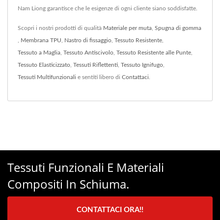
Nam Liong garantisce che le esigenze di ogni cliente siano soddisfatte.
Scopri i nostri prodotti di qualità
Materiale per muta
,
Spugna di gomma
,
Membrana TPU
,
Nastro di fissaggio
,
Tessuto Resistente
,
Tessuto a Maglia
,
Tessuto Antiscivolo
,
Tessuto Resistente alle Punte
,
Tessuto Elasticizzato
,
Tessuti Riflettenti
,
Tessuto Ignifugo
,
Tessuti Multifunzionali
e sentiti libero di
Contattaci
.
Tessuti Funzionali E Materiali
Compositi In Schiuma.
CONTATTACI ORA!!