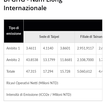
Internazionale
Tipo di
emissione
Sede di Taipei
Filiale di Tainan 
Ambito 1
3.4611
4.1140
3.8601
2.951,9117
2.65
Ambito 2
43.8538
13.1799
11.8681
2.108,7000
1.77
Totale
47.315
17.294
15.728
5.060,612
4.42
Ricavi Operativi Netti (Milioni NTD)
Intensità di Emissione (tCO2e / Milioni NTD)