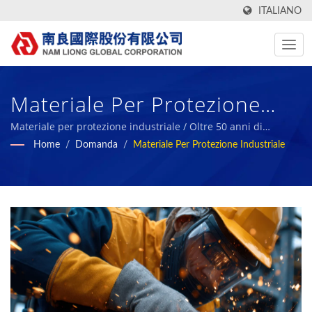
ITALIANO
Materiale Per Protezione
Industriale / Fabbricante Di
Materiale per protezione industriale / Oltre 50 anni di
produzione di tessuti tecnici ad alte prestazioni e spugna in
Home
/
Domanda
/
Materiale Per Protezione Industriale
Tessuti In Taiwan Con
gomma biologica | Nam Liong
Rapporti ESG | Nam Liong