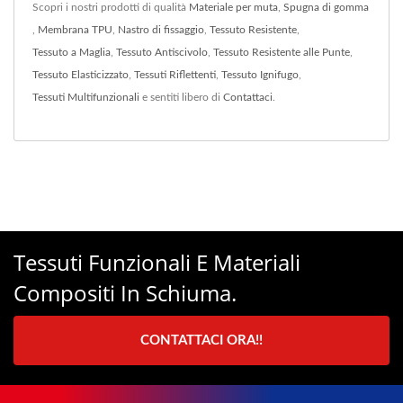
Scopri i nostri prodotti di qualità
Materiale per muta
,
Spugna di gomma
,
Membrana TPU
,
Nastro di fissaggio
,
Tessuto Resistente
,
Tessuto a Maglia
,
Tessuto Antiscivolo
,
Tessuto Resistente alle Punte
,
Tessuto Elasticizzato
,
Tessuti Riflettenti
,
Tessuto Ignifugo
,
Tessuti Multifunzionali
e sentiti libero di
Contattaci
.
Tessuti Funzionali E Materiali
Compositi In Schiuma.
CONTATTACI ORA!!