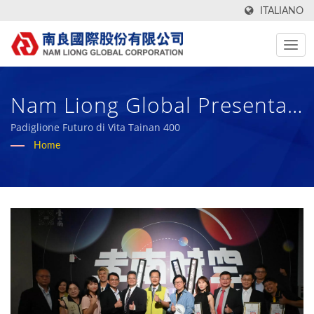
ITALIANO
Nam Liong Global Presenta
La Sua Innovativa Moda
Padiglione Futuro di Vita Tainan 400
Home
Tecnologica Al "Padiglione
Del Futuro Di Tainan 400" |
Oltre 50 Anni Di Fabbricante
Di Tessuti Tecnici Ad Alte
Prestazioni E Gomma Bio
Spugna | Nam Liong