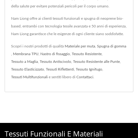
della salute per evitare potenziali pericoli per il corpo umano.
Nam Liong offre ai clienti tessuti funzionali e spugna di neoprene bio-
based, entrambi con tecnologia tessile avanzata e 50 anni di esperienza,
Nam Liong garantisce che le esigenze di ogni cliente siano soddisfatte.
Scopri i nostri prodotti di qualità
Materiale per muta
,
Spugna di gomma
,
Membrana TPU
,
Nastro di fissaggio
,
Tessuto Resistente
,
Tessuto a Maglia
,
Tessuto Antiscivolo
,
Tessuto Resistente alle Punte
,
Tessuto Elasticizzato
,
Tessuti Riflettenti
,
Tessuto Ignifugo
,
Tessuti Multifunzionali
e sentiti libero di
Contattaci
.
Tessuti Funzionali E Materiali