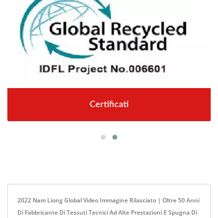
Certificati
2022 Nam Liong Global Video Immagine Rilasciato | Oltre 50 Anni
Di Fabbricante Di Tessuti Tecnici Ad Alte Prestazioni E Spugna Di