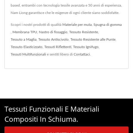
based, entrambi con tecnologia tessile avanzata e 50 anni di esperienza,
Nam Liong garantisce che le esigenze di ogni cliente siano soddisfatte.
Scopri i nostri prodotti di qualità
Materiale per muta
,
Spugna di gomma
,
Membrana TPU
,
Nastro di fissaggio
,
Tessuto Resistente
,
Tessuto a Maglia
,
Tessuto Antiscivolo
,
Tessuto Resistente alle Punte
,
Tessuto Elasticizzato
,
Tessuti Riflettenti
,
Tessuto Ignifugo
,
Tessuti Multifunzionali
e sentiti libero di
Contattaci
.
Tessuti Funzionali E Materiali
Compositi In Schiuma.